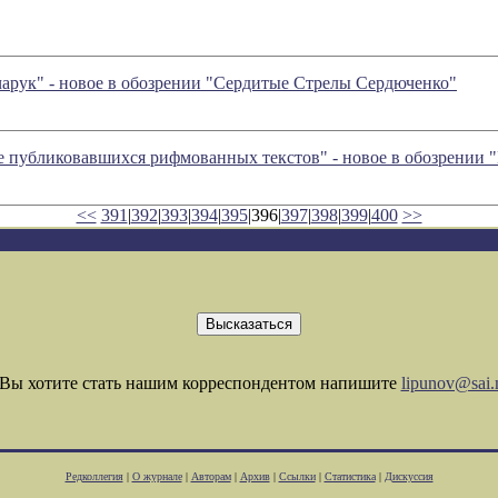
арук" - новое в обозрении "Сердитые Стрелы Сердюченко"
е публиковавшихся рифмованных текстов" - новое в обозрении
<<
391
|
392
|
393
|
394
|
395
|396|
397
|
398
|
399
|
400
>>
Вы хотите стать нашим корреспондентом напишите
lipunov@sai.
Редколлегия
|
О журнале
|
Авторам
|
Архив
|
Ссылки
|
Статистика
|
Дискуссия