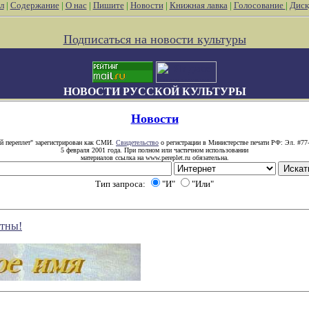
л
|
Содержание
|
О нас
|
Пишите
|
Новости
|
Книжная лавка
|
Голосование
|
Диск
Подписаться на новости культуры
НОВОСТИ РУССКОЙ КУЛЬТУРЫ
Новости
й переплет" зарегистрирован как СМИ.
Свидетельство
о регистрации в Министерстве печати РФ: Эл. #77
5 февраля 2001 года. При полном или частичном использовании
материалов ссылка на www.pereplet.ru обязательна.
Тип запроса:
"И"
"Или"
стны!