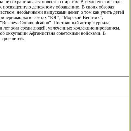
а не сохранившаяся повесть о пиратах. В студенческие годы
ику, посвященную денежному обращению. В своих обзорах
ичеством, необычными выпусками денег, о том как учить детей
 Причерноморья в газетах "ЮГ", "Морской Вестник",
"Business Communication". Постоянный автор журнала
ати лет жил среди людей, увлеченных коллекционированием,
и об оккупации Афганистана советскими войсками. В
 трое детей.