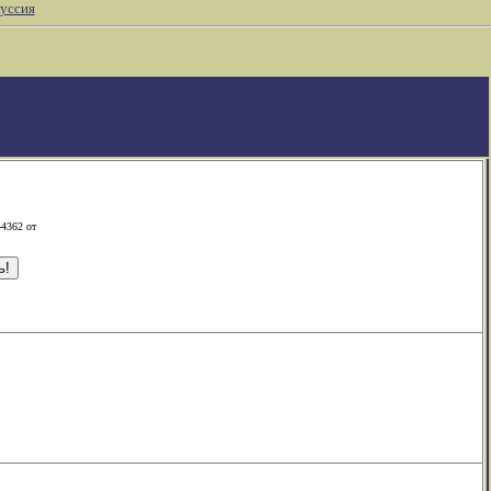
уссия
-4362 от