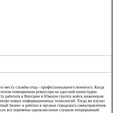
 по месту службы отца - профессионального военного. Когда
м, потом помощником режиссера на одесской киностудии.
ракту работать в Венгрию в Южную группу войск инженером
 Центре новых информационных технологий. Тогда же изучал
ный бизнес и работал в органах городского самоуправления.
лассах все перемены одноклассники слушали непрерывный