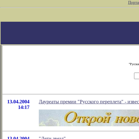
Порта
"Русски
13.04.2004
Лауреаты премии "Русского переплета" - изве
14:17
13.04.2004
"Дети звезд"