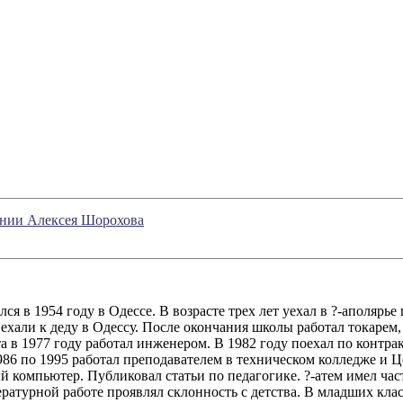
рении Алексея Шорохова
 в 1954 году в Одессе. В возрасте трех лет уехал в ?-аполярье
иехали к деду в Одессу. После окончания школы работал токаре
а в 1977 году работал инженером. В 1982 году поехал по конт
986 по 1995 работал преподавателем в техническом колледже и
компьютер. Публиковал статьи по педагогике. ?-атем имел част
тературной работе проявлял склонность с детства. В младших к