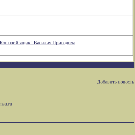
 "Кошачий ящик" Василия Пригодича
Добавить новость
msu.ru