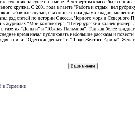
ключениях на суше и на море. В четвертом классе была написан
льного кружка. С 2001 года в газете "Работа и отдых" вел рубр
 всякие забавные случаи, связанные с находками кладов, мошенн
ечатал ряд статей по истории Одессы, Черного моря и Северного
 в журналах "Мой компьютер", "Петербургский коллекционер", 
в в газетах "Деньги" и "Южная Пальмира". Так как более тридц
оследнее время начал публиковать небольшие рассказы и повест
ю две книги: "Одесские деньги" и "Люди Желтого ?-рина". Женат,
й в Германии