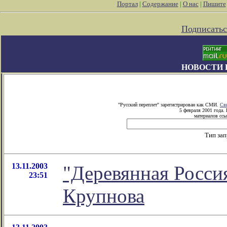
Портал
|
Содержание
|
О нас
|
Пишите
Подписатьс
НОВОСТИ 
"Русский переплет" зарегистрирован как СМИ.
Св
5 февраля 2001 года.
материалов ссы
Тип за
13.11.2003
"Деревянная Росси
23:51
Крупнова