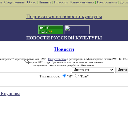
л
|
Содержание
|
О нас
|
Пишите
|
Новости
|
Книжная лавка
|
Голосование
|
Диск
Подписаться на новости культуры
НОВОСТИ РУССКОЙ КУЛЬТУРЫ
Новости
й переплет" зарегистрирован как СМИ.
Свидетельство
о регистрации в Министерстве печати РФ: Эл. #77
5 февраля 2001 года. При полном или частичном использовании
материалов ссылка на www.pereplet.ru обязательна.
Тип запроса:
"И"
"Или"
я Крупнова