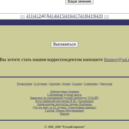
<<
411
|
412
|413|
414
|
415
|
416
|
417
|
418
|
419
|
420
>>
Вы хотите стать нашим корреспондентом напишите
lipunov@sai.
Редколлегия
|
О журнале
|
Авторам
|
Архив
|
Ссылки
|
Статистика
|
Дискуссия
Литературные страницы
Современная русская мысль
Навигатор по современной русской литературе "О'ХАЙ!"
Клуб любителей творчества Ф.М. Достоевского
Энциклопедия творчества Андрея Платонова
Для тех кому за 10: журнал "Электронные пампасы"
Галерея "Новые Передвижники"
Пишите
© 1999, 2000 "Русский переплет"