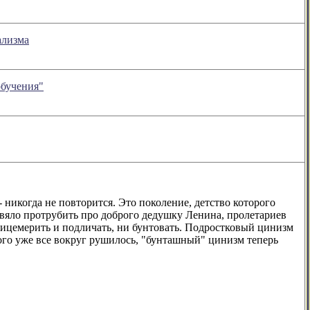
ализма
обучения"
 никогда не повторится. Это поколение, детство которого
и вяло протрубить про доброго дедушку Ленина, пролетариев
ть лицемерить и подличать, ни бунтовать. Подростковый цинизм
того уже все вокруг рушилось, "бунташный" цинизм теперь