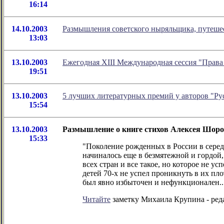
16:14
14.10.2003
Размышления советского ныряльщика, путешес
13:03
13.10.2003
Ежегодная XIII Международная сессия "Права 
19:51
13.10.2003
5 лучших литературных премий у авторов "Ру
15:54
13.10.2003
Размышление о книге стихов Алексея Шоро
15:33
"Поколение рожденных в России в середи
начиналось еще в безмятежной и гордой,
всех стран и все такое, но которое не у
детей 70-х не успел проникнуть в их пл
был явно избыточен и нефункционален..
Читайте
заметку Михаила Крупина - реда