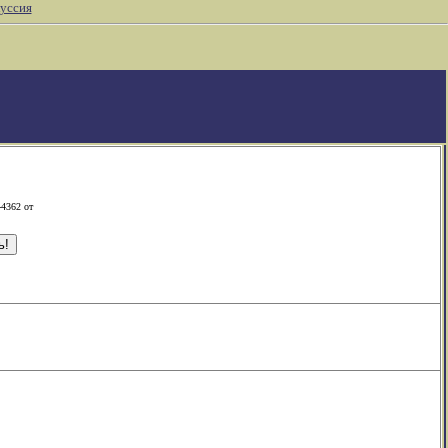
уссия
-4362 от