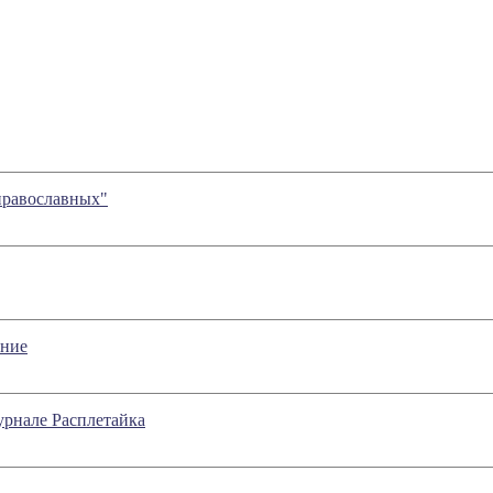
православных"
ение
урнале Расплетайка