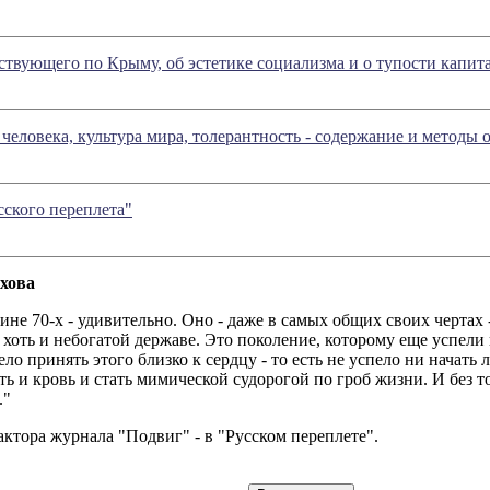
твующего по Крыму, об эстетике социализма и о тупости капит
человека, культура мира, толерантность - содержание и методы 
сского переплета"
хова
не 70-х - удивительно. Оно - даже в самых общих своих чертах -
 хоть и небогатой державе. Это поколение, которому еще успел
спело принять этого близко к сердцу - то есть не успело ни нача
оть и кровь и стать мимической судорогой по гроб жизни. И без 
."
ктора журнала "Подвиг" - в "Русском переплете".