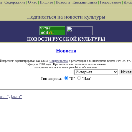
л
|
Содержание
|
О нас
|
Пишите
|
Новости
|
Книжная лавка
|
Голосование
|
Диск
Подписаться на новости культуры
НОВОСТИ РУССКОЙ КУЛЬТУРЫ
Новости
й переплет" зарегистрирован как СМИ.
Свидетельство
о регистрации в Министерстве печати РФ: Эл. #77
5 февраля 2001 года. При полном или частичном использовании
материалов ссылка на www.pereplet.ru обязательна.
Тип запроса:
"И"
"Или"
ова "Джан"