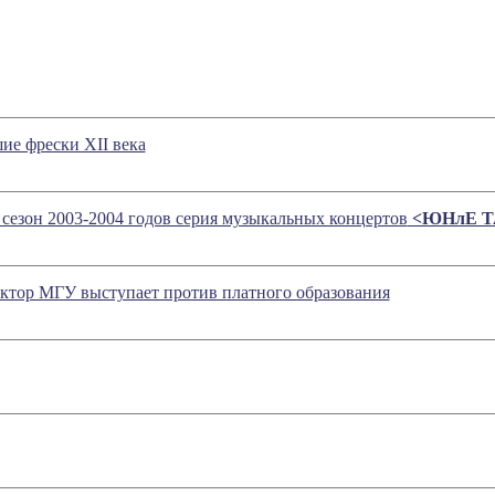
е фрески XII века
сезон 2003-2004 годов серия музыкальных концертов
<ЮНлЕ Т
Ректор МГУ выступает против платного образования