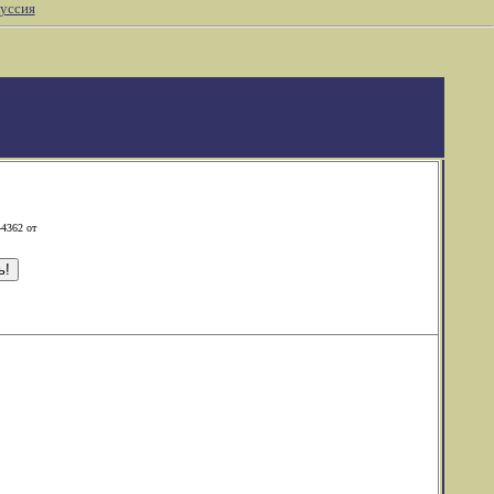
уссия
-4362 от