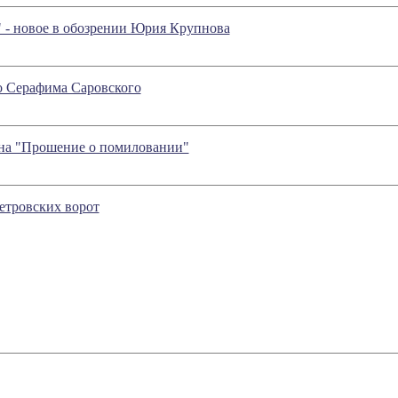
" - новое в обозрении Юрия Крупнова
о Серафима Саровского
ина "Прошение о помиловании"
етровских ворот