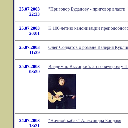
25.07.2003
"Приговор Буданову - приговор власти
22:33
25.07.2003
К 100-летию канонизации преподобног
20:01
25.07.2003
Олег Солдатов о романе Валерия Кукл
11:39
25.07.2003
Владимир Высоцкий: 25-го вечером у П
08:59
24.07.2003
"Ночной кабак" Александра Бондаря
18:21