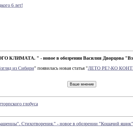
ого 6 лет!
ЛИМАТА. " - новое в обозрении Василия Дворцова "Взг
згляд из Сибири
" появилась новая статья "
ЛЕТО РЕ?-КО КОН
тторпского глобуса
ращенцы". Стихотворения." - новое в обозрении "Кошачий ящик