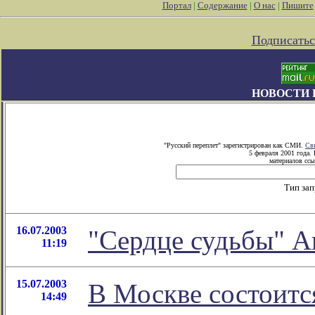
Портал
|
Содержание
|
О нас
|
Пишите
Подписатьс
НОВОСТИ 
"Русский переплет" зарегистрирован как СМИ.
Св
5 февраля 2001 года.
материалов ссы
Тип за
16.07.2003
"Сердце судьбы" А
11:19
15.07.2003
В Москве состоитс
14:49