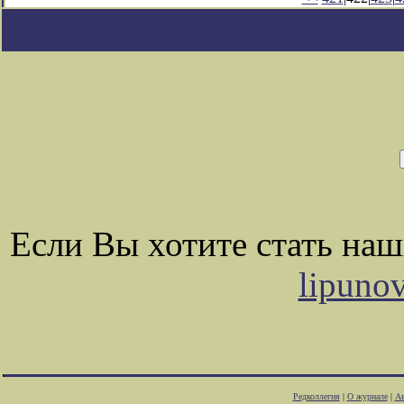
Если Вы хотите стать на
lipuno
Редколлегия
|
О журнале
|
Ав