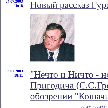
04.07.2003
Новый рассказ Гур
10:18
03.07.2003
"Нечто и Ничто - н
18:11
Пригодича (С.С.Гр
обозрении "Кошач
<<
421
|422|
423
|
4