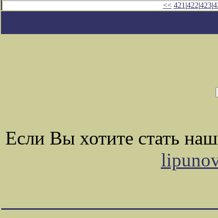
<<
421
|
422
|
423
|
4
Если Вы хотите стать на
lipuno