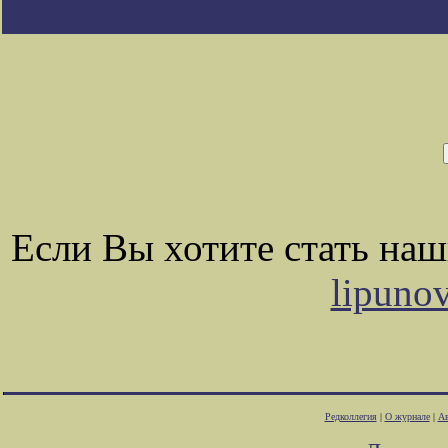
Если Вы хотите стать на
lipuno
Редколлегия
|
О журнале
|
Ав