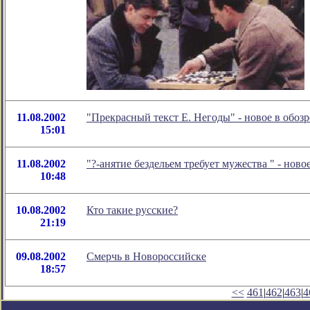
11.08.2002
"Прекрасный текст Е. Негоды" - новое в обо
15:01
11.08.2002
"?-анятие бездельем требует мужества " - но
10:48
10.08.2002
Кто такие русские?
21:19
09.08.2002
Смерчь в Новороссийске
18:57
<<
461
|
462
|
463
|
4