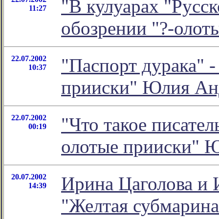
"В кулуарах "Русск
11:27
обозрении "?-олот
22.07.2002
"Паспорт дурака" -
10:37
прииски" Юлия Ан
22.07.2002
"Что такое писатель
00:19
олотые прииски" 
20.07.2002
Ирина Цаголова и 
14:39
"Желтая субмарина