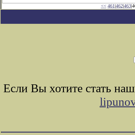
<<
461
|
462
|
463
|4
Если Вы хотите стать на
lipuno