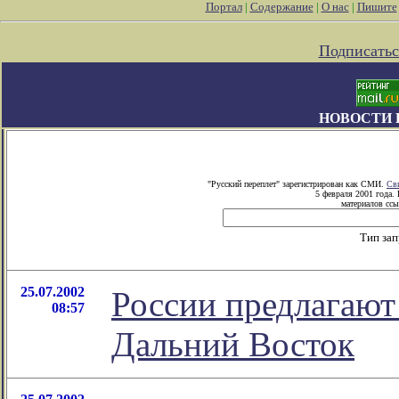
Портал
|
Содержание
|
О нас
|
Пишите
Подписатьс
НОВОСТИ 
"Русский переплет" зарегистрирован как СМИ.
Св
5 февраля 2001 года.
материалов ссы
Тип за
25.07.2002
России предлагают
08:57
Дальний Восток