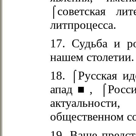
⌠советская ли
литпроцесса.
17. Судьба и р
нашем столетии.
18. ⌠Русская и
апад■, ⌠Росс
актуальност
общественном с
19. Ваше предст