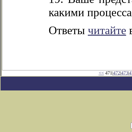
какими процесса
Ответы
читайте
в
<<
471|
472
|
473
|
4