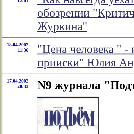
12:01
обозрении "Критич
Журкина"
18.04.2002
"Цена человека " -
11:36
прииски" Юлия Ан
17.04.2002
N9 журнала "Под
20:33