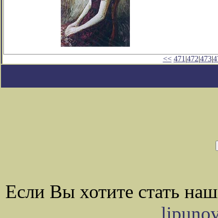
<<
471
|
472
|
473
|
4
Если Вы хотите стать на
lipuno