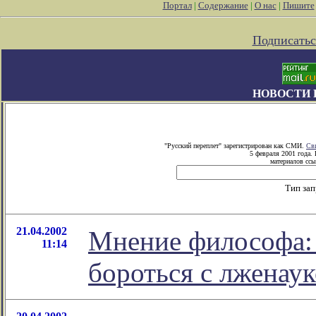
Портал
|
Содержание
|
О нас
|
Пишите
Подписатьс
НОВОСТИ 
"Русский переплет" зарегистрирован как СМИ.
Св
5 февраля 2001 года.
материалов ссы
Тип за
21.04.2002
Мнение философа: 
11:14
бороться с лженаук