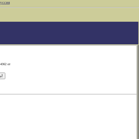
уссия
-4362 от