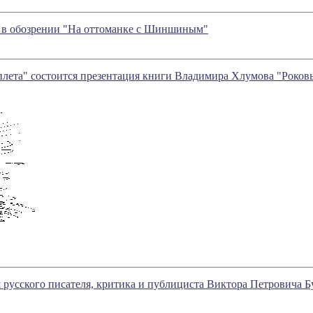
е в обозрении "На оттоманке с Шиншиным"
еплета" состоится презентация книги Владимира Хлумова "Роков
я русского писателя, критика и публициста Виктора Петровича Б