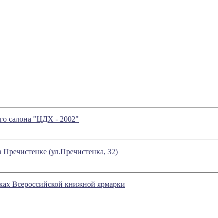
го салона "ЦДХ - 2002"
а Пречистенке (ул.Пречистенка, 32)
ках Всероссийской книжной ярмарки