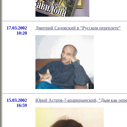
17.03.2002
Дмитрий Садовский в "Русском переплете"
10:20
15.03.2002
Юрий Астров-?-ацарицынский, "Дым как опре
16:59