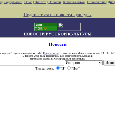
л
|
Содержание
|
О нас
|
Пишите
|
Новости
|
Книжная лавка
|
Голосование
|
Диск
Подписаться на новости культуры
НОВОСТИ РУССКОЙ КУЛЬТУРЫ
Новости
й переплет" зарегистрирован как СМИ.
Свидетельство
о регистрации в Министерстве печати РФ: Эл. #77
5 февраля 2001 года. При полном или частичном использовании
материалов ссылка на www.pereplet.ru обязательна.
Тип запроса:
"И"
"Или"