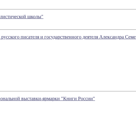
еалистической школы"
я русского писателя и государственного деятеля Александра Се
иональной выставки-ярмарки "Книги России"