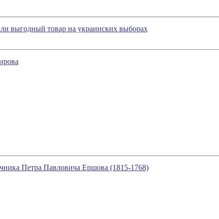
или выгодный товар на украинских выборах
ирова
зочника Петра Павловича Ершова (1815-1768)