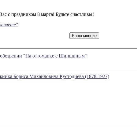
Вас с праздником 8 марта! Будьте счастливы!
реплете"
в обозрении "На оттоманке с Шиншиным"
ожника Бориса Михайловича Кустодиева (1878-1927)