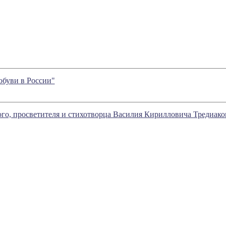
обуви в России"
ного, просветителя и стихотворца Василия Кирилловича Тредиако