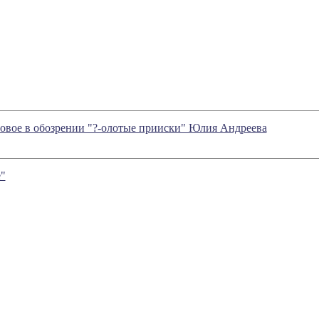
 новое в обозрении "?-олотые прииски" Юлия Андреева
"