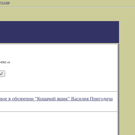
уссия
-4362 от
 новое в обозрении "Кошачий ящик" Василия Пригодича