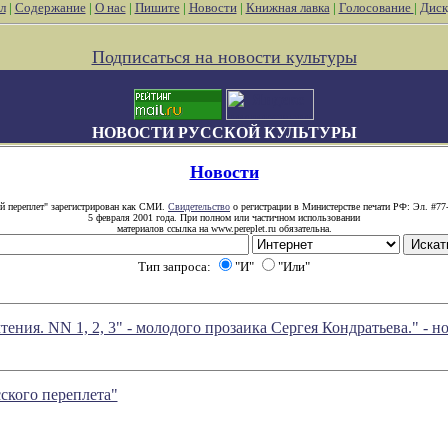
л
|
Содержание
|
О нас
|
Пишите
|
Новости
|
Книжная лавка
|
Голосование
|
Диск
Подписаться на новости культуры
НОВОСТИ РУССКОЙ КУЛЬТУРЫ
Новости
й переплет" зарегистрирован как СМИ.
Свидетельство
о регистрации в Министерстве печати РФ: Эл. #77
5 февраля 2001 года. При полном или частичном использовании
материалов ссылка на www.pereplet.ru обязательна.
Тип запроса:
"И"
"Или"
тения. NN 1, 2, 3" - молодого прозаика Сергея Кондратьева." -
сского переплета"