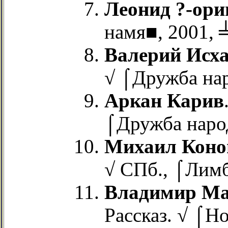
Леонид ?-ори
намя■, 2001, ╧
Валерий Исх
√ ⌠Дружба нар
Аркан Карив
⌠Дружба народ
Михаил Коно
√ СПб., ⌠Лимб
Владимир М
Рассказ. √ ⌠Н