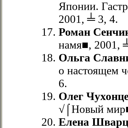
Японии. Гастр
2001, ╧ 3, 4.
Роман Сенчи
намя■, 2001, ╧
Ольга Славн
о настоящем ч
6.
Олег Чухонц
√⌠Новый мир■,
Елена Швар