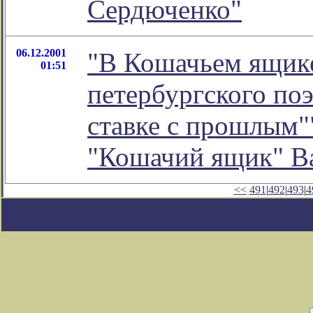
Сердюченко"
06.12.2001
"В Кошачьем ящике"
01:51
петербургского по
ставке с прошлым""
"Кошачий ящик" В
<<
491
|
492
|
493
|
4