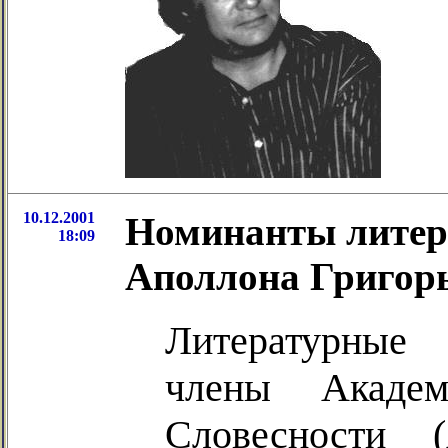
10.12.2001
Номинанты литер
18:09
Аполлона Григор
Литературные 
члены Академ
Словесности 