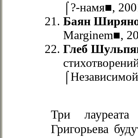
⌠?-намя■, 2001
Баян Ширян
Marginem■, 20
Глеб Шульпя
стихотворений
⌠Независимой 
Три лауреата
Григорьева буду