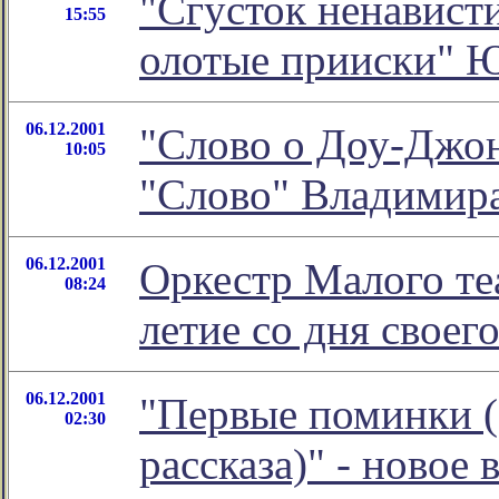
"Сгусток ненависти
15:55
олотые прииски" 
06.12.2001
"Слово о Доу-Джон
10:05
"Слово" Владимира
06.12.2001
Оркестр Малого те
08:24
летие со дня своег
06.12.2001
"Первые поминки (
02:30
рассказа)" - новое