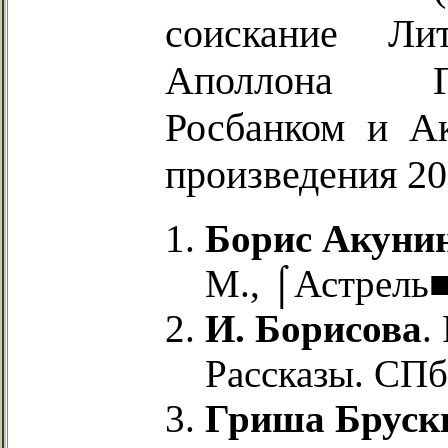
соискание Ли
Аполлона Гр
Росбанком и А
произведения 20
Борис Акуни
М., ⌠Астрель■
И. Борисова
.
Рассказы. СПб
Гриша Бруск