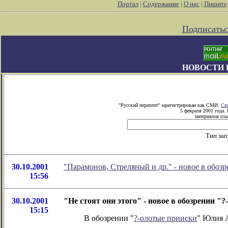
Портал
|
Содержание
|
О нас
|
Пишите
Подписатьс
НОВОСТИ 
"Русский переплет" зарегистрирован как СМИ.
Св
5 февраля 2001 года.
материалов ссы
Тип за
30.10.2001
"Парамонов, Стреляный и др." - новое в обо
15:56
30.10.2001
"Не стоят они этого" - новое в обозрении 
15:15
В обозрении "
?-олотые прииски
" Юлия А