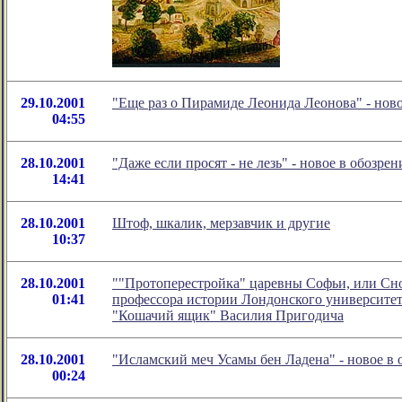
29.10.2001
"Еще раз о Пирамиде Леонида Леонова" - нов
04:55
28.10.2001
"Даже если просят - не лезь" - новое в обозр
14:41
28.10.2001
Штоф, шкалик, мерзавчик и другие
10:37
28.10.2001
""Протоперестройка" царевны Софьи, или Снов
01:41
профессора истории Лондонского университет
"Кошачий ящик" Василия Пригодича
28.10.2001
"Исламский меч Усамы бен Ладена" - новое в
00:24