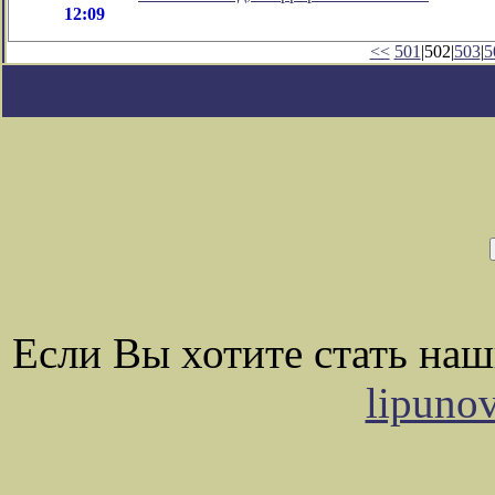
12:09
<<
501
|502|
503
|
5
Если Вы хотите стать на
lipuno