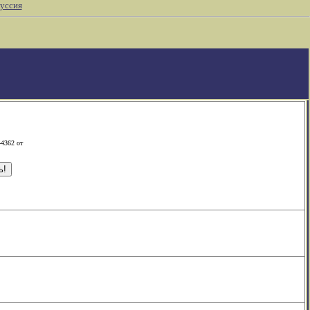
уссия
-4362 от