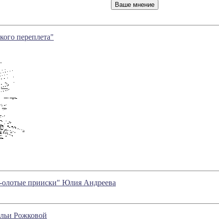
кого переплета"
"?-олотые прииски" Юлия Андреева
альи Рожковой