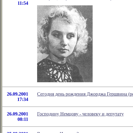
11:54
26.09.2001
Сегодня день рождения Джорджа Гершвина (ро
17:34
26.09.2001
Господину Немцову - человеку и депутату
08:11