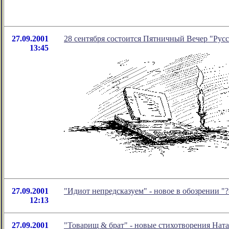
27.09.2001
28 сентября состоится Пятничный Вечер "Русс
13:45
27.09.2001
"Идиот непредсказуем" - новое в обозрении 
12:13
27.09.2001
"Товарищ & брат" - новые стихотворения Нат