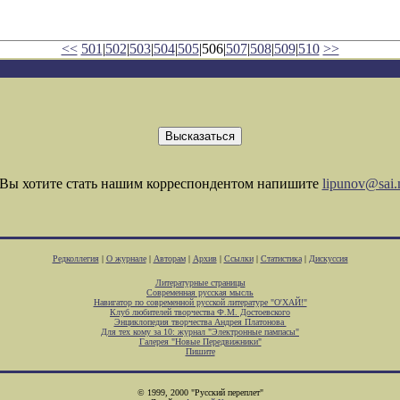
<<
501
|
502
|
503
|
504
|
505
|506|
507
|
508
|
509
|
510
>>
Вы хотите стать нашим корреспондентом напишите
lipunov@sai.
Редколлегия
|
О журнале
|
Авторам
|
Архив
|
Ссылки
|
Статистика
|
Дискуссия
Литературные страницы
Современная русская мысль
Навигатор по современной русской литературе "О'ХАЙ!"
Клуб любителей творчества Ф.М. Достоевского
Энциклопедия творчества Андрея Платонова
Для тех кому за 10: журнал "Электронные пампасы"
Галерея "Новые Передвижники"
Пишите
© 1999, 2000 "Русский переплет"