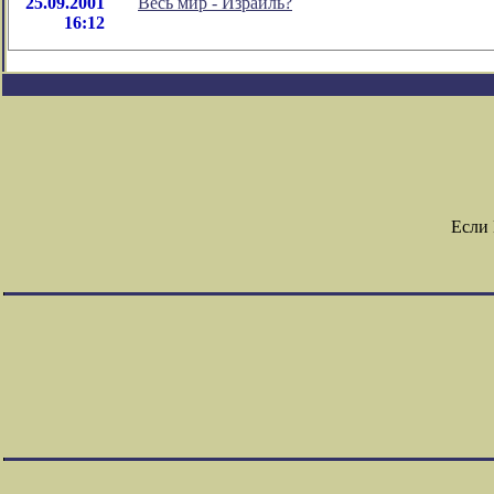
25.09.2001
Весь мир - Израиль?
16:12
Если 