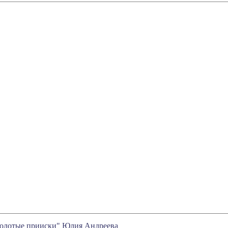
?-олотые прииски" Юлия Андреева