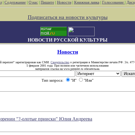
л
|
Содержание
|
О нас
|
Пишите
|
Новости
|
Книжная лавка
|
Голосование
|
Диск
Подписаться на новости культуры
НОВОСТИ РУССКОЙ КУЛЬТУРЫ
Новости
й переплет" зарегистрирован как СМИ.
Свидетельство
о регистрации в Министерстве печати РФ: Эл. #77
5 февраля 2001 года. При полном или частичном использовании
материалов ссылка на www.pereplet.ru обязательна.
Тип запроса:
"И"
"Или"
озрении "?-олотые прииски" Юлия Андреева