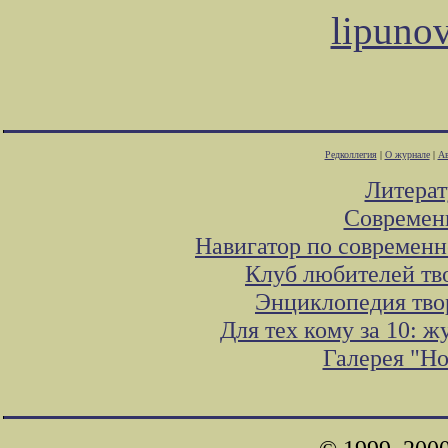
lipuno
Редколлегия
|
О журнале
|
Ав
Литера
Современ
Навигатор по современн
Клуб любителей тв
Энциклопедия тво
Для тех кому за 10: 
Галерея "Н