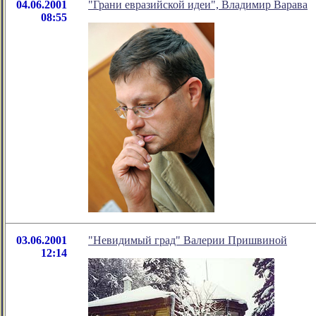
04.06.2001
"Грани евразийской идеи", Владимир Варава
08:55
03.06.2001
"Невидимый град" Валерии Пришвиной
12:14