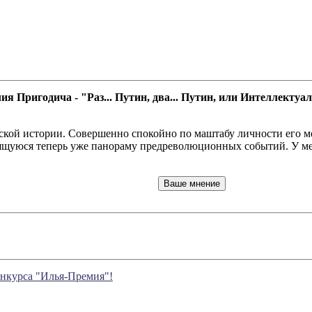
я Пригодича - "Раз... Путин, два... Путин, или Интеллектуа
ской истории. Совершенно спокойно по маштабу личности его м
уюся теперь уже панораму предреволюционных событий. У медал
онкурса "Илья-Премия"!