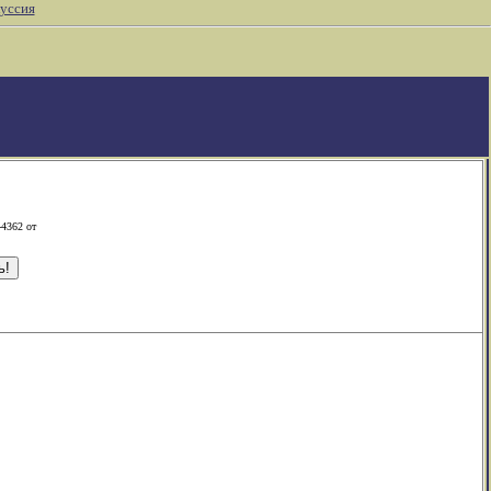
уссия
-4362 от