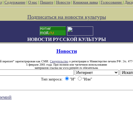
л
|
Содержание
|
О нас
|
Пишите
|
Новости
|
Книжная лавка
|
Голосование
|
Диск
Подписаться на новости культуры
НОВОСТИ РУССКОЙ КУЛЬТУРЫ
Новости
й переплет" зарегистрирован как СМИ.
Свидетельство
о регистрации в Министерстве печати РФ: Эл. #77
5 февраля 2001 года. При полном или частичном использовании
материалов ссылка на www.pereplet.ru обязательна.
Тип запроса:
"И"
"Или"
премий