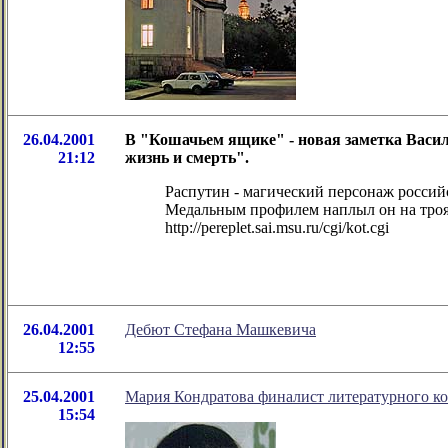
26.04.2001
В "Кошачьем ящике" - новая заметка Васили
21:12
жизнь и смерть".
Распутин - магический персонаж россий
Медальным профилем наплыл он на троящ
http://pereplet.sai.msu.ru/cgi/kot.cgi
26.04.2001
Дебют Стефана Машкевича
12:55
25.04.2001
Мария Кондратова финалист литературного к
15:54