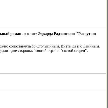
льный роман - о книге Эдварда Радзинского "Распутин:
ожно сопоставлять со Столыпиным, Витте, да и с Лениным.
и - две стороны: "святой черт" и "святой старец".