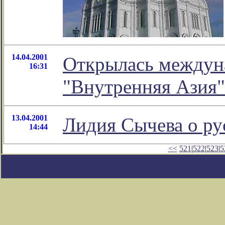
14.04.2001
Открылась междун
16:31
"Внутренняя Азия" 
13.04.2001
Лидия Сычева о ру
14:44
<<
521
|
522
|
523
|
5