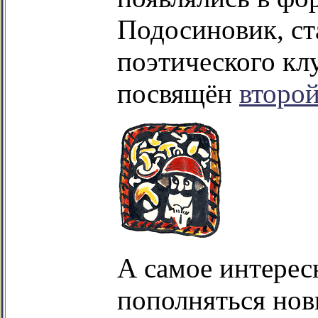
Подосиновик, ст
поэтического кл
посвящён
второ
А самое интересн
пополняться но