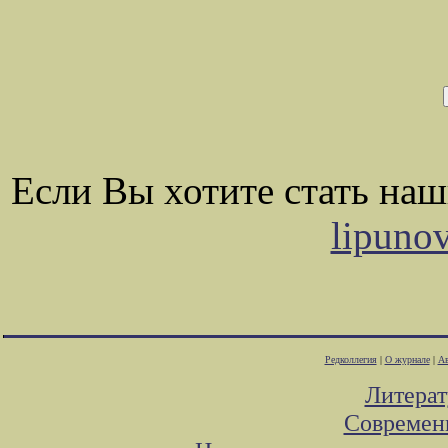
Если Вы хотите стать на
lipuno
Редколлегия
|
О журнале
|
Ав
Литера
Современ