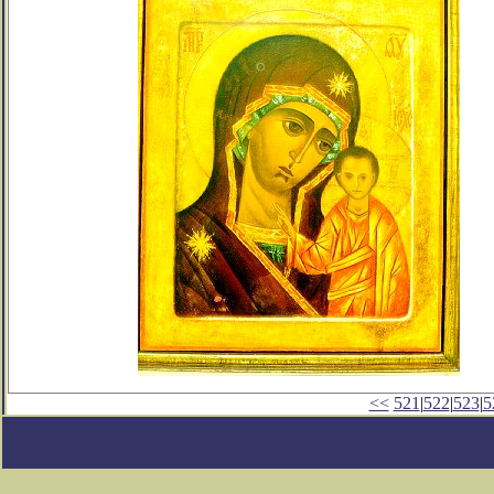
<<
521
|
522
|
523
|
5