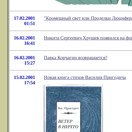
17.02.2001
"Кромешный свет или Проделки Люцифера"
01:51
16.02.2001
Никита Сергеевич Хрущев появился на фор
16:41
16.02.2001
Павка Корчагин возвращается?
15:27
15.02.2001
Новая книга стихов Василия Пригодича
17:54