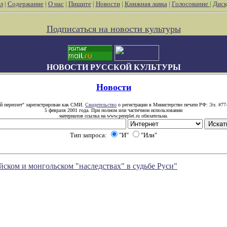
л
|
Содержание
|
О нас
|
Пишите
|
Новости
|
Книжная лавка
|
Голосование
|
Диск
Подписаться на новости культуры
НОВОСТИ РУССКОЙ КУЛЬТУРЫ
Новости
й переплет" зарегистрирован как СМИ.
Свидетельство
о регистрации в Министерстве печати РФ: Эл. #77
5 февраля 2001 года. При полном или частичном использовании
материалов ссылка на www.pereplet.ru обязательна.
Тип запроса:
"И"
"Или"
ком и монгольском "наследствах" в судьбе Руси"