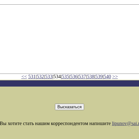
<<
531
|
532
|
533
|534|
535
|
536
|
537
|
538
|
539
|
540
>>
Вы хотите стать нашим корреспондентом напишите
lipunov@sai.