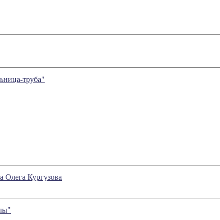
ьница-труба"
а Олега Кургузова
лы"