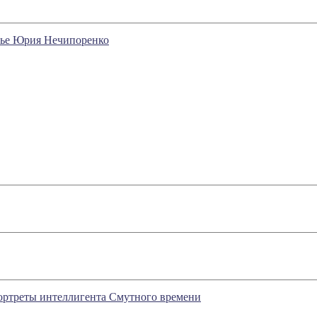
нье Юрия Нечипоренко
Портреты интеллигента Смутного времени