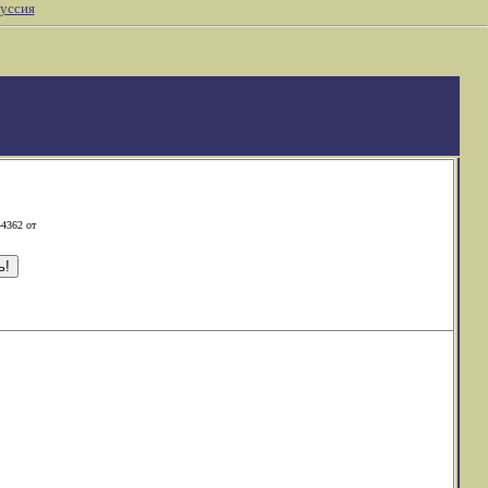
уссия
-4362 от