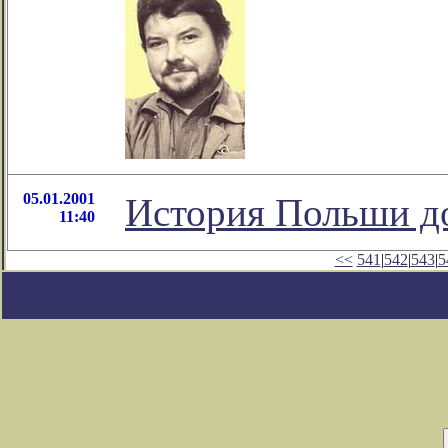
05.01.2001
История Польши до
11:40
<<
541
|
542
|
543
|
5