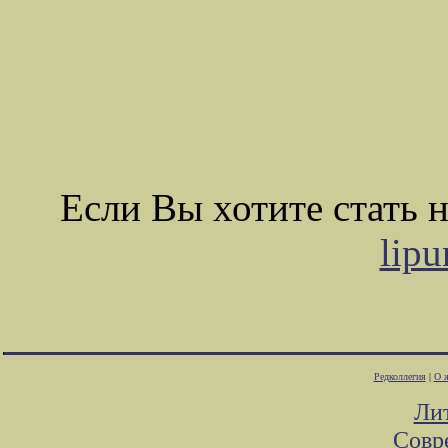
Если Вы хотите стать
lip
Редколлегия
|
О 
Ли
Совр