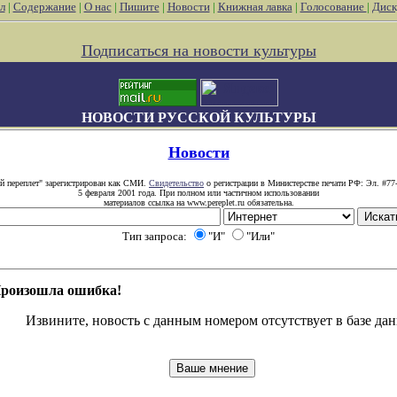
л
|
Содержание
|
О нас
|
Пишите
|
Новости
|
Книжная лавка
|
Голосование
|
Диск
Подписаться на новости культуры
НОВОСТИ РУССКОЙ КУЛЬТУРЫ
Новости
й переплет" зарегистрирован как СМИ.
Свидетельство
о регистрации в Министерстве печати РФ: Эл. #77
5 февраля 2001 года. При полном или частичном использовании
материалов ссылка на www.pereplet.ru обязательна.
Тип запроса:
"И"
"Или"
роизошла ошибка!
Извините, новость с данным номером отсутствует в базе дан