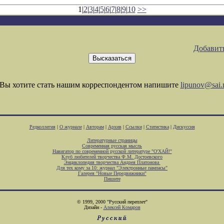
1|
2
|
3
|
4
|
5
|
6
|
7
|
8
|
9
|
10
>>
Добавить
Вы хотите стать нашим корреспондентом напишите
lipunov@sai.
Редколлегия
|
О журнале
|
Авторам
|
Архив
|
Ссылки
|
Статистика
|
Дискуссия
Литературные страницы
Современная русская мысль
Навигатор по современной русской литературе "О'ХАЙ!"
Клуб любителей творчества Ф.М. Достоевского
Энциклопедия творчества Андрея Платонова
Для тех кому за 10: журнал "Электронные пампасы"
Галерея "Новые Передвижники"
Пишите
© 1999, 2000 "Русский переплет"
Дизайн -
Алексей Комаров