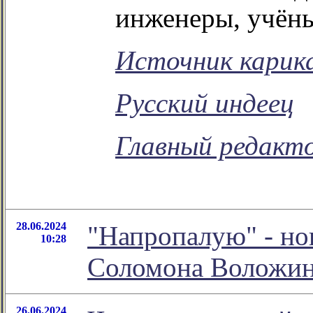
инженеры, учёны
Источник карик
Русский индеец
Главный редакто
28.06.2024
"Напропалую" - но
10:28
Соломона Воложи
26.06.2024