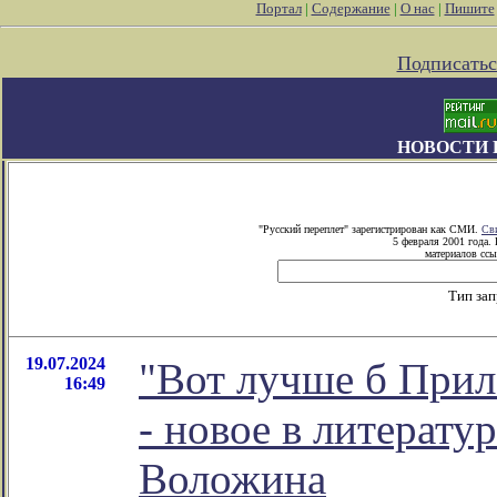
Портал
|
Содержание
|
О нас
|
Пишите
Подписатьс
НОВОСТИ 
"Русский переплет" зарегистрирован как СМИ.
Св
5 февраля 2001 года.
материалов ссы
Тип за
19.07.2024
"Вот лучше б Прил
16:49
- новое в литерат
Воложина