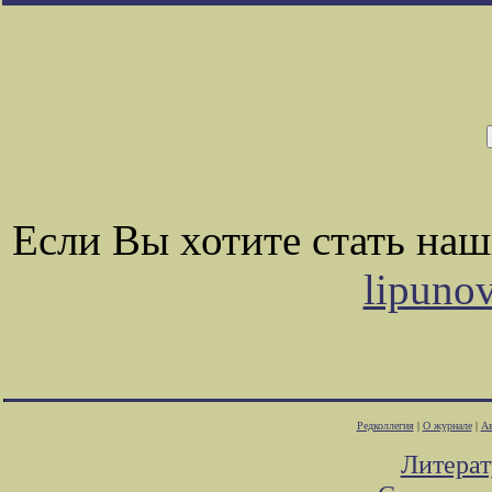
Если Вы хотите стать на
lipuno
Редколлегия
|
О журнале
|
Ав
Литера