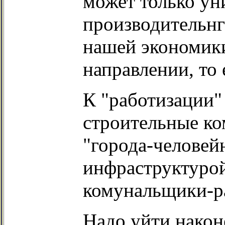
может только ун
производительнг
нашей экономики
направлении, то 
К "работизации"
строительные к
"города-человей
инфраструктурой
комунальщики-р
Надо уйти након