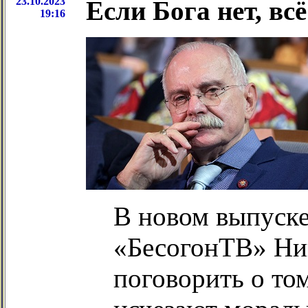
23.10.2023
Если Бога нет, всё
19:16
В новом выпуск
«БесогонТВ» Ни
поговорить о то