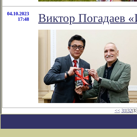
04.10.2023
Виктор Погадаев «
17:48
<<
31
|
32
|33