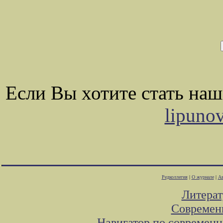
Если Вы хотите стать на
lipuno
Редколлегия
|
О журнале
|
Ав
Литера
Современ
Навигатор по современн