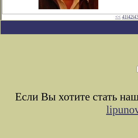
<<
41
|
42
|
4
Если Вы хотите стать на
lipuno