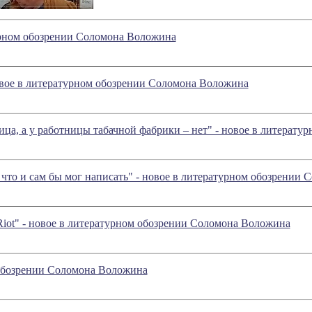
урном обозрении Соломона Воложина
овое в литературном обозрении Соломона Воложина
ица, а у работницы табачной фабрики – нет" - новое в литерат
, что и сам бы мог написать" - новое в литературном обозрении
Riot" - новое в литературном обозрении Соломона Воложина
 обозрении Соломона Воложина