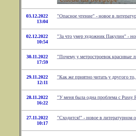
03.12.2022
"Опасное чтение" - новое в литерат
13:04
02.12.2022
"За что умер художник Пакулин" - н
10:54
30.11.2022
"Почему у метростроевок красивые л
17:59
29.11.2022
"Как же приятно читать у другого то
12:11
28.11.2022
"У меня была одна проблема с Pussy 
16:22
27.11.2022
"Сходится!" - новое в литературном
10:17