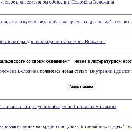
 - новое в литературном обозрении Соломона Воложина
 выпадами искусствоведа-либерала против соцреализма" - новое
овое в литературном обозрении Соломона Воложина
аяковского со своим сознанием" - новое в литературном об
Соломона Воложина
появилась новая статья "
Внутренний диалог 
ик" - новое в литературном обозрении Соломона Воложина
вариваясь одинаково вредно поступают в тончайших сферах" - 