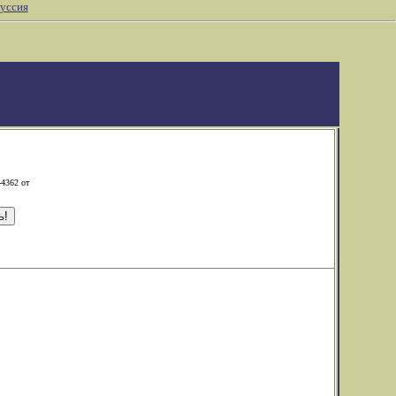
уссия
-4362 от