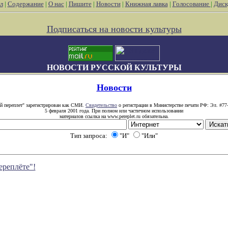
л
|
Содержание
|
О нас
|
Пишите
|
Новости
|
Книжная лавка
|
Голосование
|
Диск
Подписаться на новости культуры
НОВОСТИ РУССКОЙ КУЛЬТУРЫ
Новости
й переплет" зарегистрирован как СМИ.
Свидетельство
о регистрации в Министерстве печати РФ: Эл. #77
5 февраля 2001 года. При полном или частичном использовании
материалов ссылка на www.pereplet.ru обязательна.
Тип запроса:
"И"
"Или"
ереплёте"!