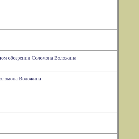
урном обозрении Соломона Воложина
 Соломона Воложина