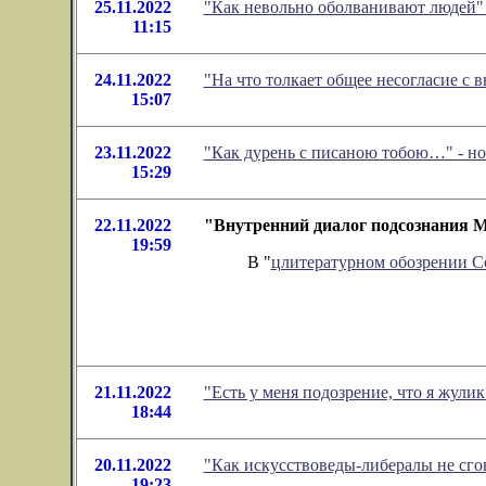
25.11.2022
"Как невольно оболванивают людей"
11:15
24.11.2022
"На что толкает общее несогласие с
15:07
23.11.2022
"Как дурень с писаною тобою…" - н
15:29
22.11.2022
"Внутренний диалог подсознания М
19:59
В "
цлитературном обозрении 
21.11.2022
"Есть у меня подозрение, что я жул
18:44
20.11.2022
"Как искусствоведы-либералы не сго
19:23