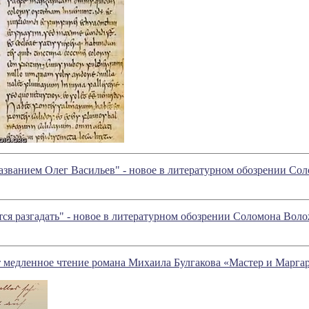
названием Олег Васильев" - новое в литературном обозрении С
стся разгадать" - новое в литературном обозрении Соломона Вол
ет медленное чтение романа Михаила Булгакова «Мастер и Марга