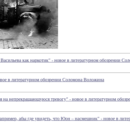
 Васильева как наркотик" - новое в литературном обозрении С
вое в литературном обозрении Соломона Воложина
ня на непрекращающуюся тревогу" - новое в литературном обоз
апример, абы где увидеть, что Юон – насмешник" - новое в ли