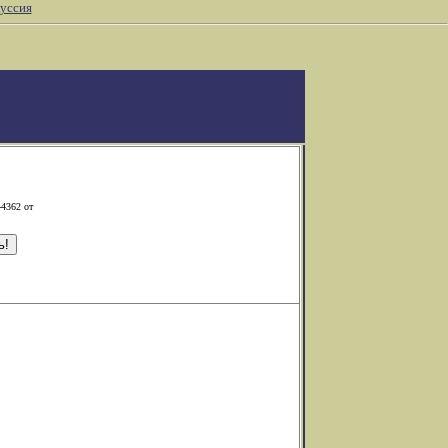
уссия
-4362 от