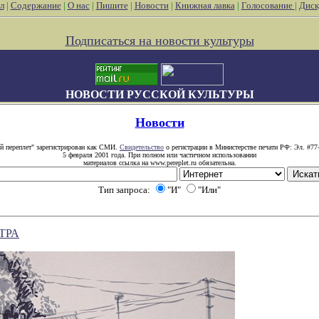
л
|
Содержание
|
О нас
|
Пишите
|
Новости
|
Книжная лавка
|
Голосование
|
Диск
Подписаться на новости культуры
НОВОСТИ РУССКОЙ КУЛЬТУРЫ
Новости
й переплет" зарегистрирован как СМИ.
Свидетельство
о регистрации в Министерстве печати РФ: Эл. #77
5 февраля 2001 года. При полном или частичном использовании
материалов ссылка на www.pereplet.ru обязательна.
Тип запроса:
"И"
"Или"
ТРА