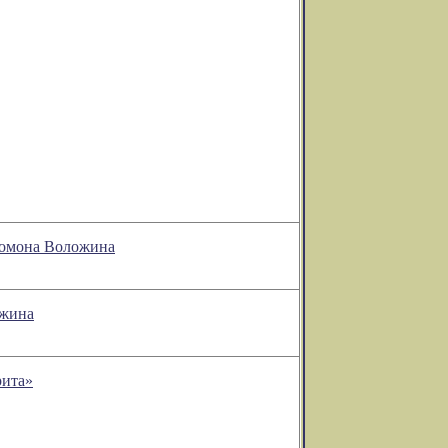
оломона Воложина
ожина
рита»