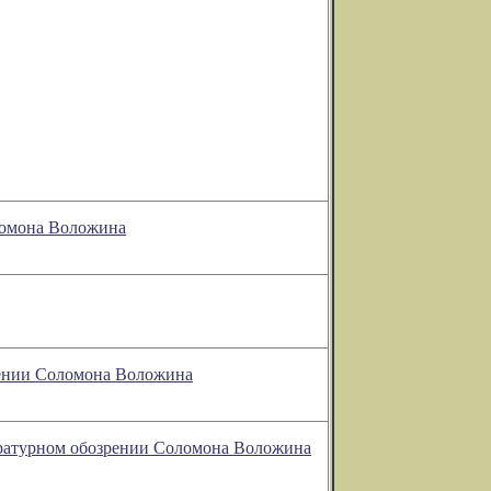
оломона Воложина
рении Соломона Воложина
тературном обозрении Соломона Воложина