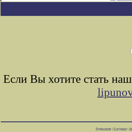
Если Вы хотите стать на
lipuno
Редколлегия
|
О журнале
|
Ав