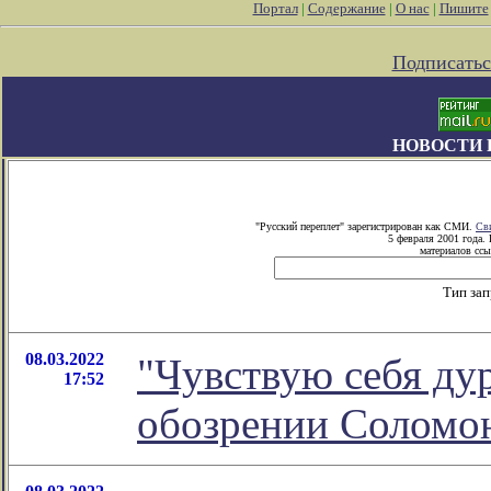
Портал
|
Содержание
|
О нас
|
Пишите
Подписатьс
НОВОСТИ 
"Русский переплет" зарегистрирован как СМИ.
Св
5 февраля 2001 года.
материалов ссы
Тип за
08.03.2022
"Чувствую себя дур
17:52
обозрении Соломо