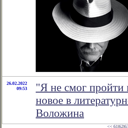
26.02.2022
"Я не смог пройти
09:53
новое в литератур
Воложина
<<
61
|
62
|
6