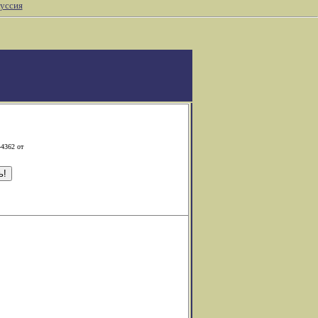
уссия
-4362 от