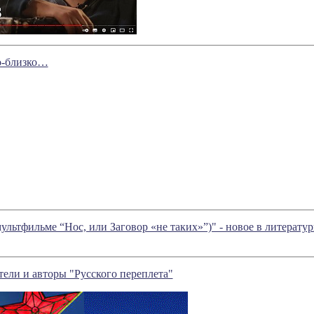
о-близко…
мультфильме “Нос, или Заговор «не таких»”)" - новое в литера
ели и авторы "Русского переплета"