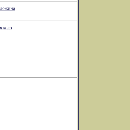
оложина
ского