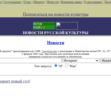
л
|
Содержание
|
О нас
|
Пишите
|
Новости
|
Книжная лавка
|
Голосование
|
Диск
Подписаться на новости культуры
НОВОСТИ РУССКОЙ КУЛЬТУРЫ
Новости
й переплет" зарегистрирован как СМИ.
Свидетельство
о регистрации в Министерстве печати РФ: Эл. #77
5 февраля 2001 года. При полном или частичном использовании
материалов ссылка на www.pereplet.ru обязательна.
Тип запроса:
"И"
"Или"
ывает новый год!