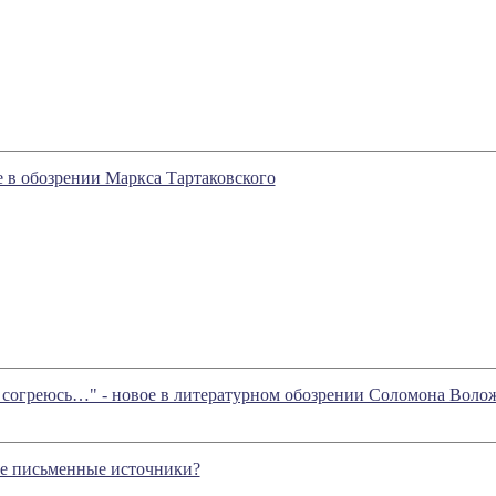
е в обозрении Маркса Тартаковского
ь согреюсь…" - новое в литературном обозрении Соломона Воло
ие письменные источники?