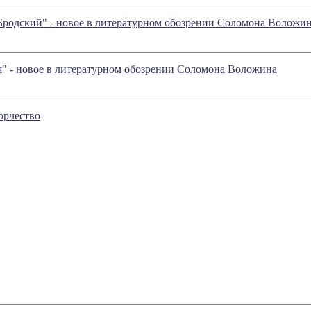
Бродский" - новое в литературном обозрении Соломона Воложи
я" - новое в литературном обозрении Соломона Воложина
орчество