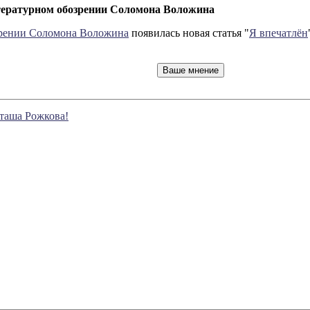
итературном обозрении Соломона Воложина
зрении Соломона Воложина
появилась новая статья "
Я впечатлён
аташа Рожкова!