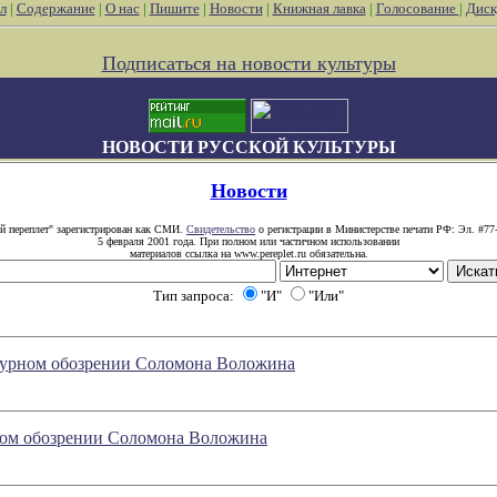
л
|
Содержание
|
О нас
|
Пишите
|
Новости
|
Книжная лавка
|
Голосование
|
Диск
Подписаться на новости культуры
НОВОСТИ РУССКОЙ КУЛЬТУРЫ
Новости
й переплет" зарегистрирован как СМИ.
Свидетельство
о регистрации в Министерстве печати РФ: Эл. #77
5 февраля 2001 года. При полном или частичном использовании
материалов ссылка на www.pereplet.ru обязательна.
Тип запроса:
"И"
"Или"
атурном обозрении Соломона Воложина
рном обозрении Соломона Воложина