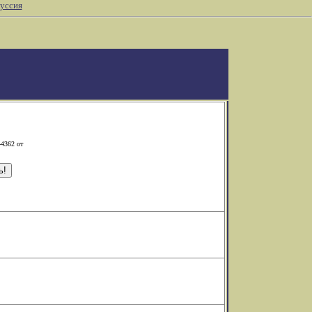
уссия
-4362 от