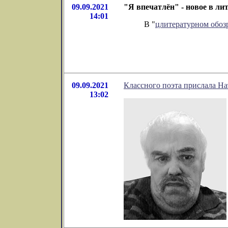
09.09.2021
"Я впечатлён" - новое в л
14:01
В "
цлитературном обо
09.09.2021
Классного поэта прислала Н
13:02