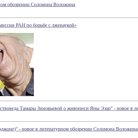
урном обозрении Соломона Воложина
иссии РАН по борьбе с лженаукой»
усствоведа Тамары Зиновьевой о живописи Яны Эзар" - новое в
рджоне)" - новое в литературном обозрении Соломона Воложина