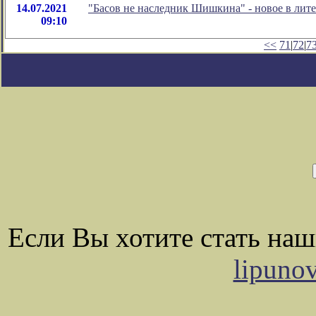
14.07.2021
"Басов не наследник Шишкина" - новое в ли
09:10
<<
71
|
72
|
7
Если Вы хотите стать на
lipuno