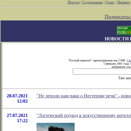
Портал
|
Содержание
|
О нас
|
Пишите
Подписатьс
НОВОСТИ 
"Русский переплет" зарегистрирован как СМИ.
Сви
5 февраля 2001 года.
материалов ссыл
Тип зап
28.07.2021
"Не леполи нам паки о Нестерове речи" - но
12:02
27.07.2021
"Логический подход к искусственному интелле
17:22