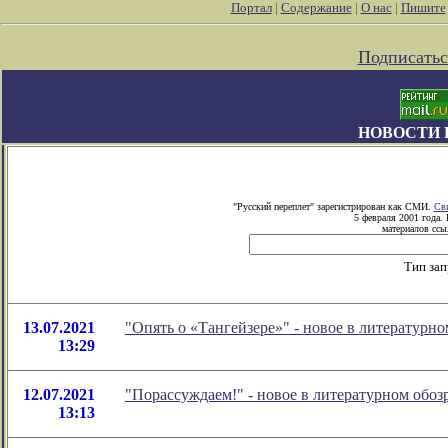
Портал
|
Содержание
|
О нас
|
Пишите
Подписатьс
НОВОСТИ 
"Русский переплет" зарегистрирован как СМИ.
Сви
5 февраля 2001 года.
материалов ссыл
Тип зап
13.07.2021
"Опять о «Тангейзере»" - новое в литератур
13:29
12.07.2021
"Порассуждаем!" - новое в литературном об
13:13