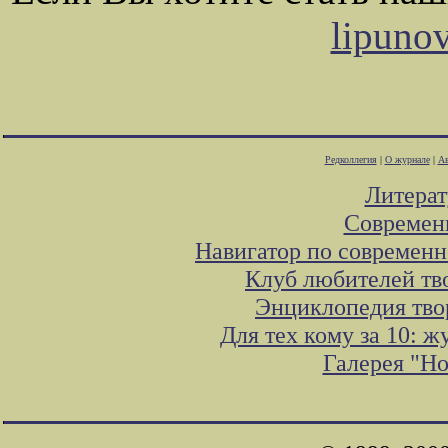
lipuno
Редколлегия
|
О журнале
|
Ав
Литера
Современ
Навигатор по современн
Клуб любителей тв
Энциклопедия тво
Для тех кому за 10: 
Галерея "Н