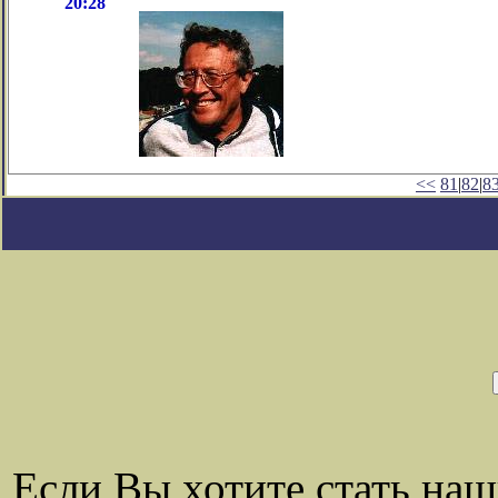
20:28
<<
81
|
82
|
8
Если Вы хотите стать на