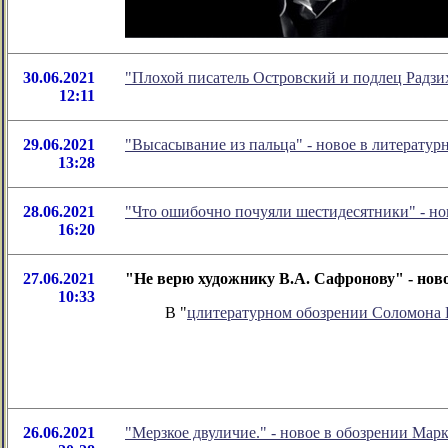
30.06.2021
"Плохой писатель Островский и подлец Радзи
12:11
29.06.2021
"Высасывание из пальца" - новое в литерату
13:28
28.06.2021
"Что ошибочно почуяли шестидесятники" - н
16:20
27.06.2021
"Не верю художнику В.А. Сафронову" - нов
10:33
В "
цлитературном обозрении Соломона
26.06.2021
"Мерзкое двуличие." - новое в обозрении Мар