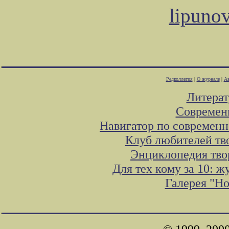
lipuno
Редколлегия
|
О журнале
|
Ав
Литера
Современ
Навигатор по современн
Клуб любителей тв
Энциклопедия тво
Для тех кому за 10: 
Галерея "Н