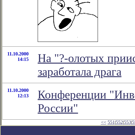
11.10.2000
На "?-олотых прии
14:15
заработала драга
11.10.2000
Конференции "Инв
12:13
России"
<<
551
|
552
|
553
|
5