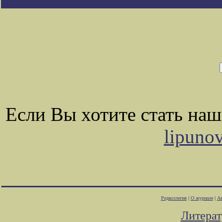
Если Вы хотите стать на
lipuno
Редколлегия
|
О журнале
|
Ав
Литера