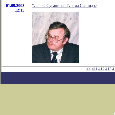
01.09.2003
"Лавры Сусанина" Гурама Сванидзе
12:15
<<
411
|
412
|
413
|
4