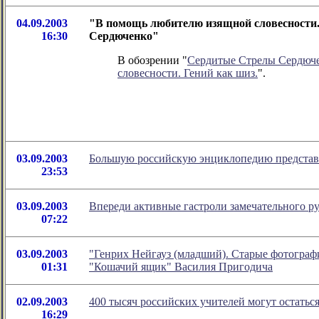
04.09.2003
"В помощь любителю изящной словесности. 
16:30
Сердюченко"
В обозрении "
Сердитые Стрелы Сердюч
словесности. Гений как шиз.
".
03.09.2003
Большую российскую энциклопедию представя
23:53
03.09.2003
Впереди активные гастроли замечательного 
07:22
03.09.2003
"Генрих Нейгауз (младший). Старые фотографи
01:31
"Кошачий ящик" Василия Пригодича
02.09.2003
400 тысяч российских учителей могут остаться
16:29