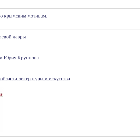
по крымским мотивам.
иевой лавры
нии Юрия Крупнова
области литературы и искусства