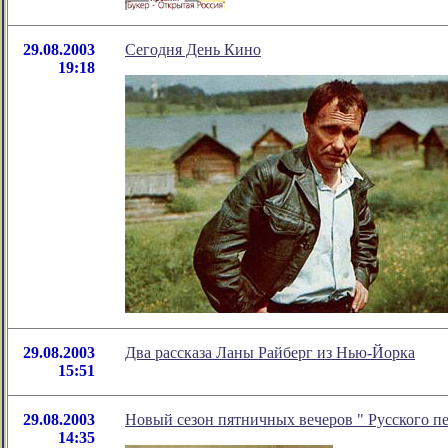
29.08.2003
Сегодня День Кино
19:18
29.08.2003
Два рассказа Ланы Райберг из Нью-Йорка
15:51
29.08.2003
Новый сезон пятничных вечеров " Русского п
14:35