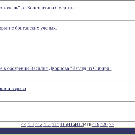
то хочешь" от Константина Смертина
крытие британских ученых.
обозрении Василия Дворцова "Взгляд из Сибири"
розой взрыва
<<
411
|
412
|
413
|
414
|
415
|
416
|
417
|418|
419
|
420
>>