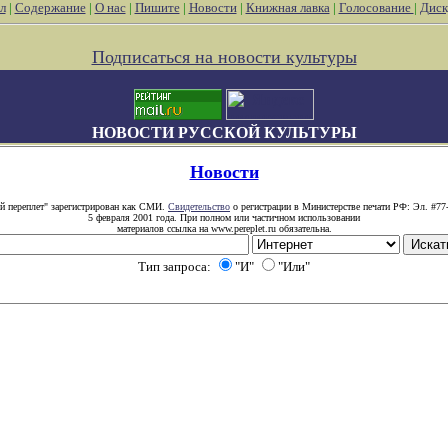
л
|
Содержание
|
О нас
|
Пишите
|
Новости
|
Книжная лавка
|
Голосование
|
Диск
Подписаться на новости культуры
НОВОСТИ РУССКОЙ КУЛЬТУРЫ
Новости
й переплет" зарегистрирован как СМИ.
Свидетельство
о регистрации в Министерстве печати РФ: Эл. #77
5 февраля 2001 года. При полном или частичном использовании
материалов ссылка на www.pereplet.ru обязательна.
Тип запроса:
"И"
"Или"