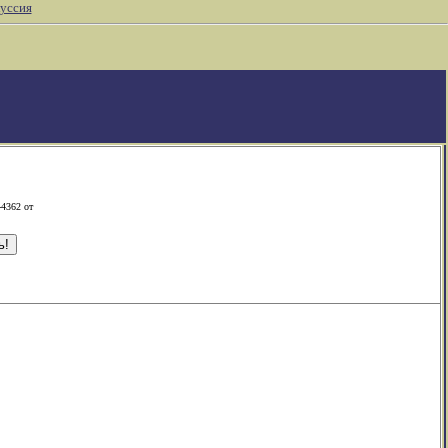
уссия
-4362 от