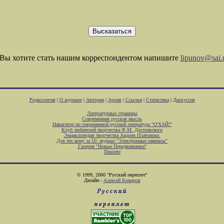
Вы хотите стать нашим корреспондентом напишите
lipunov@sai.
Редколлегия
|
О журнале
|
Авторам
|
Архив
|
Ссылки
|
Статистика
|
Дискуссия
Литературные страницы
Современная русская мысль
Навигатор по современной русской литературе "О'ХАЙ!"
Клуб любителей творчества Ф.М. Достоевского
Энциклопедия творчества Андрея Платонова
Для тех кому за 10: журнал "Электронные пампасы"
Галерея "Новые Передвижники"
Пишите
© 1999, 2000 "Русский переплет"
Дизайн -
Алексей Комаров