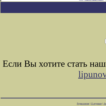
Если Вы хотите стать на
lipuno
Редколлегия
|
О журнале
|
Ав