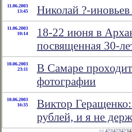
11.06.2003
Николай ?-иновьев 
13:45
11.06.2003
18-22 июня в Арха
10:14
посвященная 30-л
10.06.2003
В Самаре проходи
23:11
фотографии
10.06.2003
Виктор Геращенко:
16:35
рублей, и я не держ
<<
421
|
422
|
423
|4