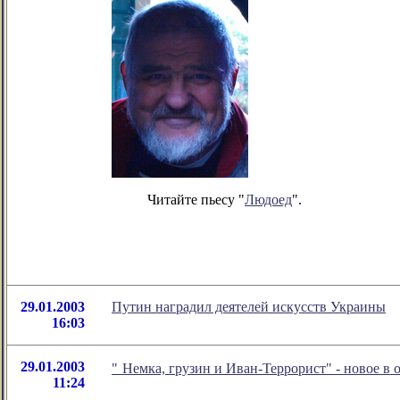
Читайте пьесу "
Людоед
".
29.01.2003
Путин наградил деятелей искусств Украины
16:03
29.01.2003
"
Немка, грузин и Иван-Террорист" - новое в
11:24