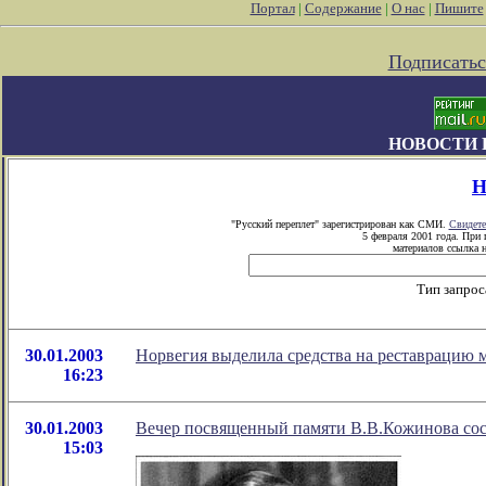
Портал
|
Содержание
|
О нас
|
Пишите
Подписатьс
НОВОСТИ 
Н
"Русский переплет" зарегистрирован как СМИ.
Свидете
5 февраля 2001 года. При
материалов ссылка н
Тип запрос
30.01.2003
Норвегия выделила средства на реставрацию м
16:23
30.01.2003
Вечер посвященный памяти В.В.Кожинова сост
15:03