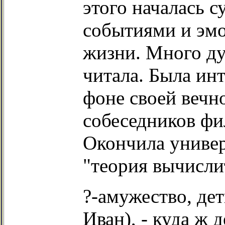
этого началась 
событиями и эмо
жизни. Много ду
читала. Была ин
фоне своей вечн
собеседников ф
Окончила универ
"
теория вычисли
?-амужество, дет
Иван), - куда ж 