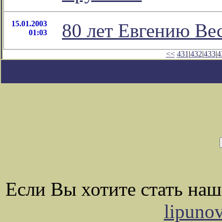
15.01.2003
80 лет Евгению Ве
01:03
<<
431
|
432
|
433
|
4
Если Вы хотите стать на
lipuno