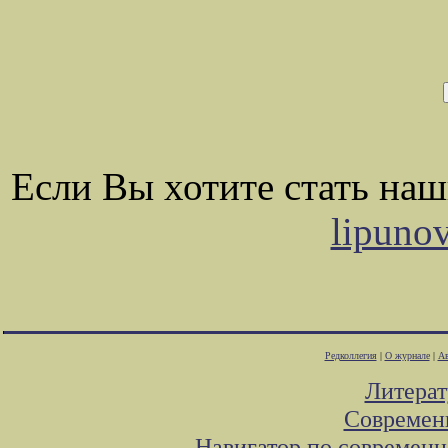
Если Вы хотите стать на
lipuno
Редколлегия
|
О журнале
|
Ав
Литера
Современ
Навигатор по современн