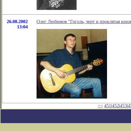
26.08.2002
Олег Любимов "Гоголь, черт и проклятая кни
13:04
<<
451
|
452
|
453
|
4