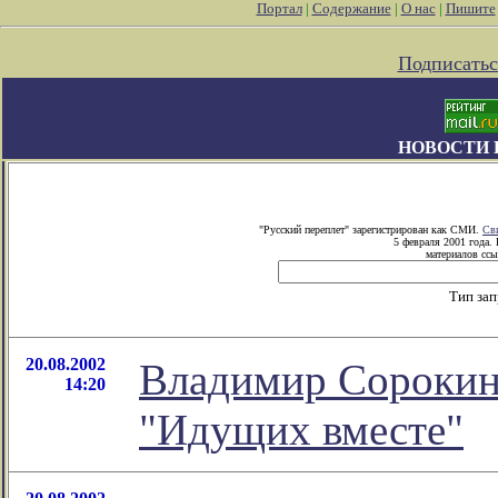
Портал
|
Содержание
|
О нас
|
Пишите
Подписатьс
НОВОСТИ 
"Русский переплет" зарегистрирован как СМИ.
Св
5 февраля 2001 года.
материалов ссы
Тип за
20.08.2002
Владимир Сорокин 
14:20
"Идущих вместе"