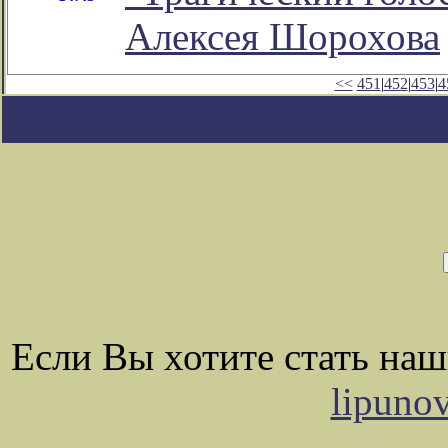
Алексея Шорохова
<<
451
|
452
|
453
|
4
Если Вы хотите стать на
lipuno