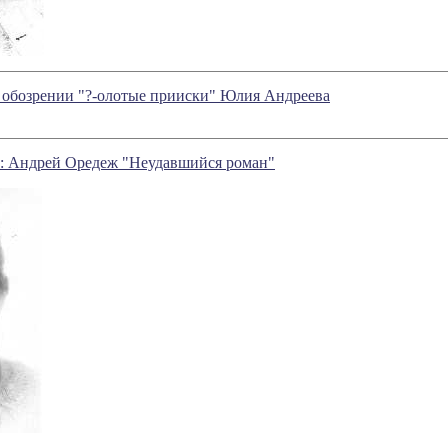
 в обозрении "?-олотые прииски" Юлия Андреева
: Андрей Оредеж "Неудавшийся роман"