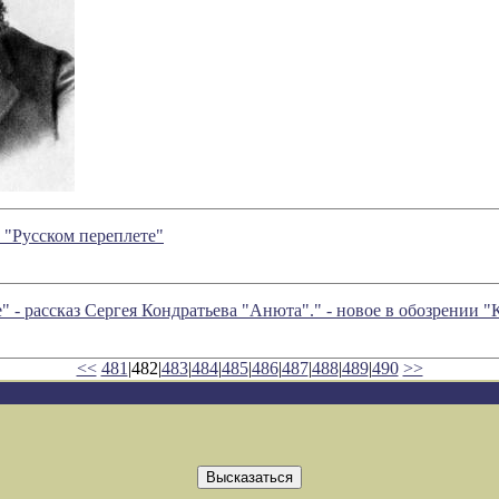
 "Русском переплете"
" - рассказ Сергея Кондратьева "Анюта"." - новое в обозрении
<<
481
|482|
483
|
484
|
485
|
486
|
487
|
488
|
489
|
490
>>