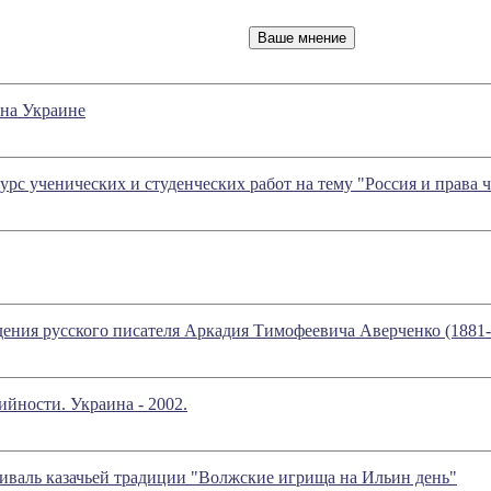
а Украине
рс ученических и студенческих работ на тему "Россия и права ч
дения русского писателя Аркадия Тимофеевича Аверченко (1881-
йности. Украина - 2002.
иваль казачьей традиции "Волжские игрища на Ильин день"