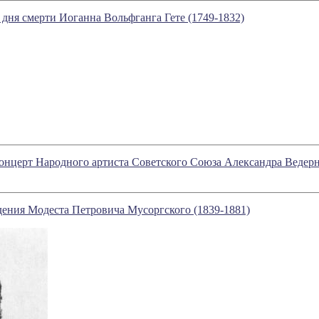
со дня смерти Иоганна Вольфганга Гете (1749-1832)
 концерт Народного артиста Советского Союза Александра Ведер
дения Модеста Петровича Мусоргского (1839-1881)