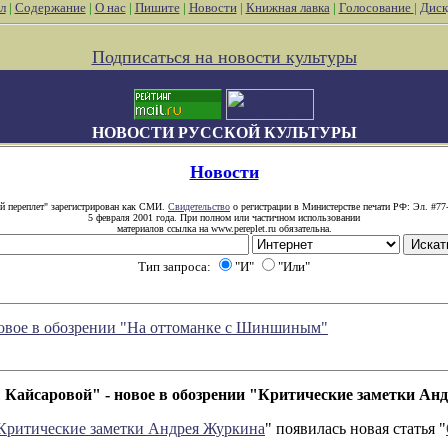
л
|
Содержание
|
О нас
|
Пишите
|
Новости
|
Книжная лавка
|
Голосование
|
Диск
Подписаться на новости культуры
НОВОСТИ РУССКОЙ КУЛЬТУРЫ
Новости
й переплет" зарегистрирован как СМИ.
Свидетельство
о регистрации в Министерстве печати РФ: Эл. #77
5 февраля 2001 года. При полном или частичном использовании
материалов ссылка на www.pereplet.ru обязательна.
Тип запроса:
"И"
"Или"
 новое в обозрении "На оттоманке с Шиншиным"
 Кайсаровой" - новое в обозрении "Критические заметки Ан
Критические заметки Андрея Журкина
" появилась новая статья "