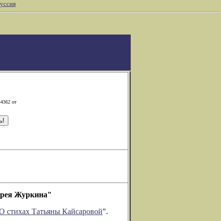
уссия
-4362 от
дрея Журкина"
О стихах Татьяны Кайсаровой
".