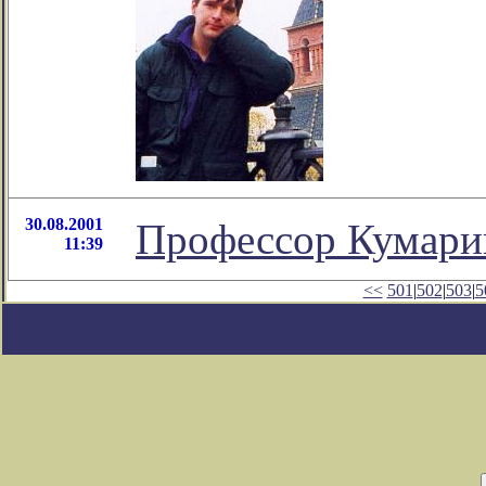
30.08.2001
Профессор Кумарин
11:39
<<
501
|
502
|
503
|
5