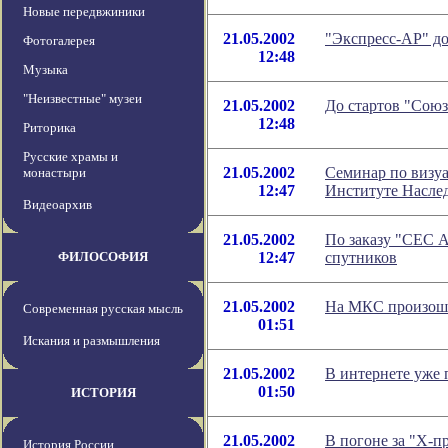
Новые передвжиники
21.05.2002
"Экспресс-АР" до
Фотогалерея
12:48
Музыка
"Неизвестные" музеи
21.05.2002
До стартов "Союз
12:48
Риторика
Русские храмы и
21.05.2002
Семинар по визуа
монастыри
12:47
Институте Насле
Видеоархив
21.05.2002
По заказу "СЕС А
ФИЛОСОФИЯ
12:47
спутников
21.05.2002
На МКС произоше
Современная русская мысль
01:51
Искания и размышления
21.05.2002
В интернете уже 
01:50
ИСТОРИЯ
21.05.2002
В погоне за "Х-п
История России