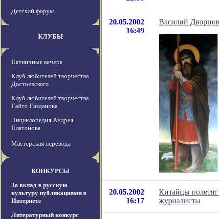
Детский форум
20.05.2002
Василий Дворцов
16:49
КЛУБЫ
Пятничные вечера
Клуб любителей творчества
Достоевского
Клуб любителей творчества
Гайто Газданова
Энциклопедия Андрея
Платонова
Мастерская перевода
КОНКУРСЫ
За вклад в русскую
20.05.2002
Китайцы полетят 
культуру публикациями в
16:17
журналисты
Интернете
Литературный конкурс