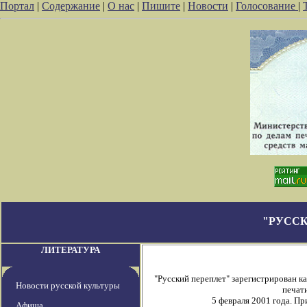
Портал
|
Содержание
|
О нас
|
Пишите
|
Новости
|
Голосование
|
"РУССК
ЛИТЕРАТУРА
"Русский переплет" зарегистрирован 
Новости русской культуры
печати
5 февраля 2001 года. П
Афиша