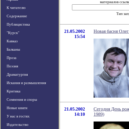
материалов ссылка
К читателю
Тип за
Содержание
Публицистика
21.05.2002
Новая басня Оле
"Курск"
15:54
Кавказ
Балканы
Проза
Поэзия
Драматургия
Искания и размышления
Критика
Сомнения и споры
Новые книги
21.05.2002
Сегодня День ро
14:10
1989)
У нас в гостях
Издательство