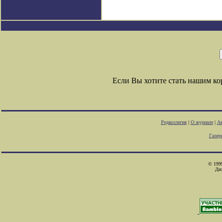
Если Вы хотите стать нашим к
Редколлегия
|
О журнале
|
Ав
Галер
© 1999
Ди