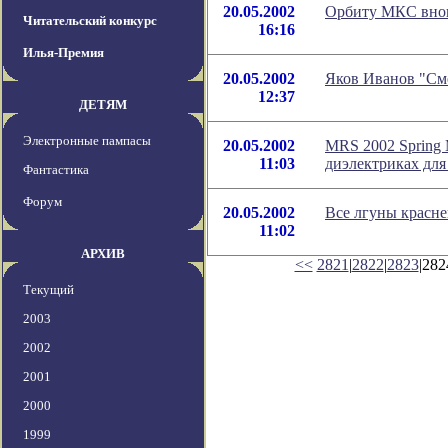
20.05.2002
Орбиту МКС внов
Читательский конкурс
16:16
Илья-Премия
20.05.2002
Яков Иванов "См
12:37
ДЕТЯМ
Электронные пампасы
20.05.2002
MRS 2002 Spring 
11:03
диэлектриках для
Фантастика
Форум
20.05.2002
Все лгуны красне
11:02
АРХИВ
<<
2821
|
2822
|
2823
|282
Текущий
2003
2002
2001
2000
1999