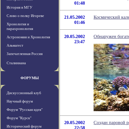
01:48
История в МГУ
Слово о полку Игореве
21.05.2002
Космический кале
01:46
Хронология и
парахронология
20.05.2002
Обнаружен богат
Астрономия и Хронология
23:47
Альмагест
Запечатленная Россия
Сталиниана
ФОРУМЫ
Дискуссионный клуб
Научный форум
Форум "Русская идея"
Форум "Курск"
20.05.2002
Создан паровой р
Исторический форум
22:58