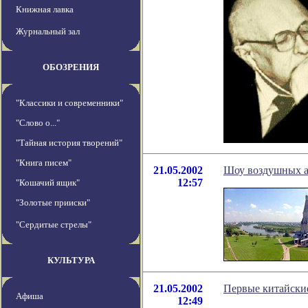
Книжная лавка
Журнальный зал
ОБОЗРЕНИЯ
"Классики и современники"
"Слово о..."
"Тайная история творений"
"Книга писем"
21.05.2002
Шоу воздушных а
12:57
"Кошачий ящик"
"Золотые прииски"
"Сердитые стрелы"
КУЛЬТУРА
21.05.2002
Первые китайски
Афиша
12:49