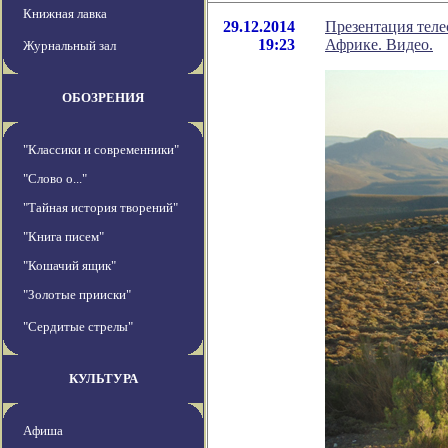
Книжная лавка
29.12.2014
Презентация тел
19:23
Африке. Видео.
Журнальный зал
ОБОЗРЕНИЯ
"Классики и современники"
"Слово о..."
"Тайная история творений"
"Книга писем"
"Кошачий ящик"
"Золотые прииски"
"Сердитые стрелы"
КУЛЬТУРА
Афиша