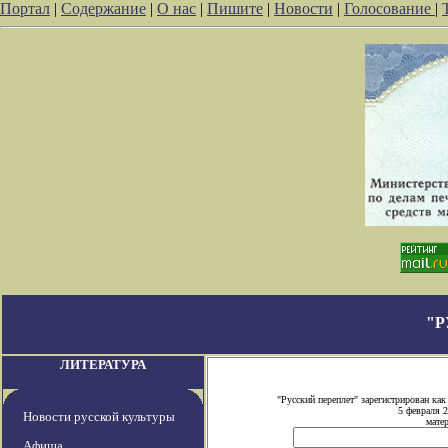
Портал
|
Содержание
|
О нас
|
Пишите
|
Новости
|
Голосование
|
"Р
ЛИТЕРАТУРА
"Русский переплет" зарегистрирован к
5 февраля 
Новости русской культуры
матер
Афиша