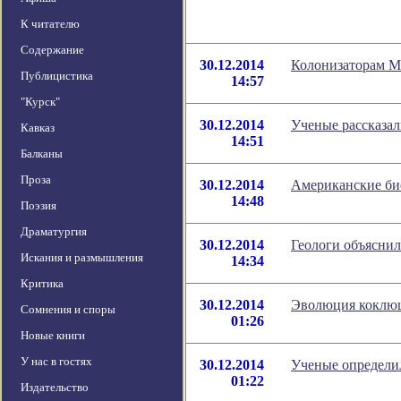
К читателю
Содержание
30.12.2014
Колонизаторам Ма
Публицистика
14:57
"Курск"
30.12.2014
Ученые рассказа
Кавказ
14:51
Балканы
Проза
30.12.2014
Американские би
14:48
Поэзия
Драматургия
30.12.2014
Геологи объясни
Искания и размышления
14:34
Критика
30.12.2014
Эволюция коклюш
Сомнения и споры
01:26
Новые книги
У нас в гостях
30.12.2014
Ученые определи
01:22
Издательство