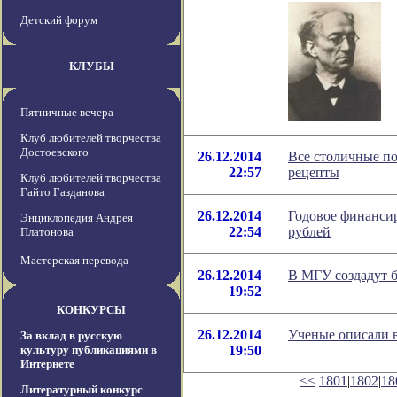
Детский форум
КЛУБЫ
Пятничные вечера
Клуб любителей творчества
Достоевского
26.12.2014
Все столичные по
22:57
рецепты
Клуб любителей творчества
Гайто Газданова
26.12.2014
Годовое финанси
Энциклопедия Андрея
22:54
рублей
Платонова
Мастерская перевода
26.12.2014
В МГУ создадут 
19:52
КОНКУРСЫ
26.12.2014
Ученые описали в
За вклад в русскую
культуру публикациями в
19:50
Интернете
<<
1801
|
1802
|
18
Литературный конкурс