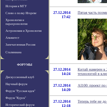
История в МГУ
27.12.2014
Пятая часть поэ
Слово о полку Игореве
17:42
Хронология и
парахронология
Астрономия и Хронология
Альмагест
Запечатленная Россия
Сталиниана
ФОРУМЫ
27.12.2014
Китай намерен к 
14:24
технологий в клю
Дискуссионный клуб
Научный форум
27.12.2014
AI100: проект по
14:20
Форум "Русская идея"
Форум "Курск"
27.12.2014
Теперь тебе не до 
Исторический форум
12:18