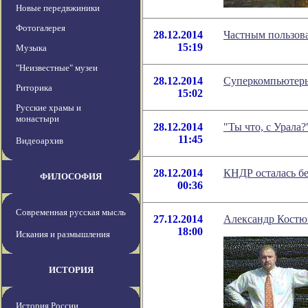
Новые передвжиники
Фотогалерея
28.12.2014
Частным пользова
15:19
Музыка
"Неизвестные" музеи
28.12.2014
Суперкомпьютеры
Риторика
15:02
Русские храмы и
монастыри
28.12.2014
"Ты что, с Урала
11:45
Видеоархив
28.12.2014
КНДР осталась бе
ФИЛОСОФИЯ
00:36
Современная русская мысль
27.12.2014
Александр Костю
18:00
Искания и размышления
ИСТОРИЯ
История России