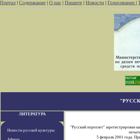
Портал
|
Содержание
|
О нас
|
Пишите
|
Новости
|
Голосование
|
"РУССК
ЛИТЕРАТУРА
"Русский переплет" зарегистрирован 
Новости русской культуры
печати
5 февраля 2001 года. П
Афиша