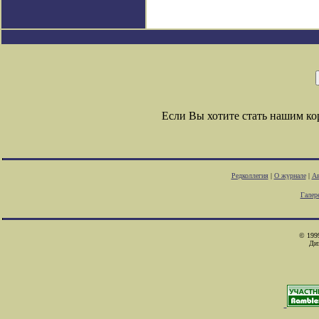
Если Вы хотите стать нашим к
Редколлегия
|
О журнале
|
Ав
Галер
© 1999
Ди