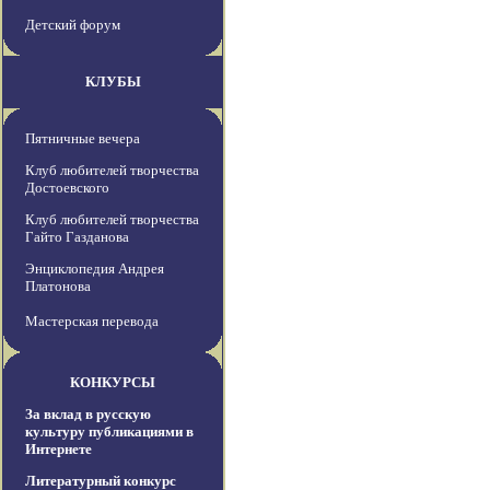
Детский форум
КЛУБЫ
Пятничные вечера
Клуб любителей творчества
Достоевского
Клуб любителей творчества
Гайто Газданова
Энциклопедия Андрея
Платонова
Мастерская перевода
КОНКУРСЫ
За вклад в русскую
культуру публикациями в
Интернете
Литературный конкурс