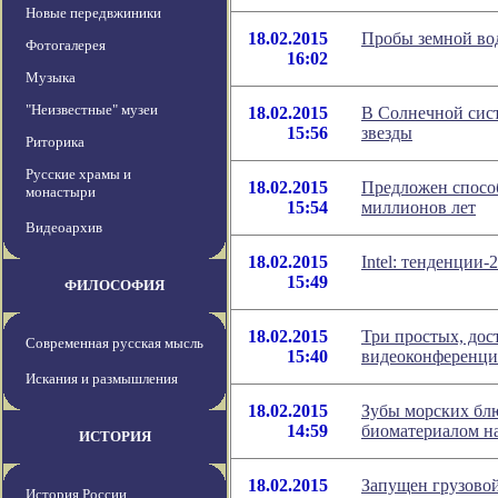
Новые передвжиники
18.02.2015
Пробы земной вод
Фотогалерея
16:02
Музыка
"Неизвестные" музеи
18.02.2015
В Солнечной сист
15:56
звезды
Риторика
Русские храмы и
18.02.2015
Предложен спосо
монастыри
15:54
миллионов лет
Видеоархив
18.02.2015
Intel: тенденции-
15:49
ФИЛОСОФИЯ
18.02.2015
Три простых, дос
Современная русская мысль
15:40
видеоконференц
Искания и размышления
18.02.2015
Зубы морских бл
14:59
биоматериалом н
ИСТОРИЯ
18.02.2015
Запущен грузово
История России