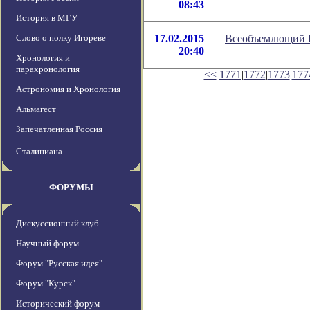
08:43
История в МГУ
Слово о полку Игореве
17.02.2015
Всеобъемлющий Ин
20:40
Хронология и
парахронология
<<
1771
|
1772
|
1773
|
177
Астрономия и Хронология
Альмагест
Запечатленная Россия
Сталиниана
ФОРУМЫ
Дискуссионный клуб
Научный форум
Форум "Русская идея"
Форум "Курск"
Исторический форум