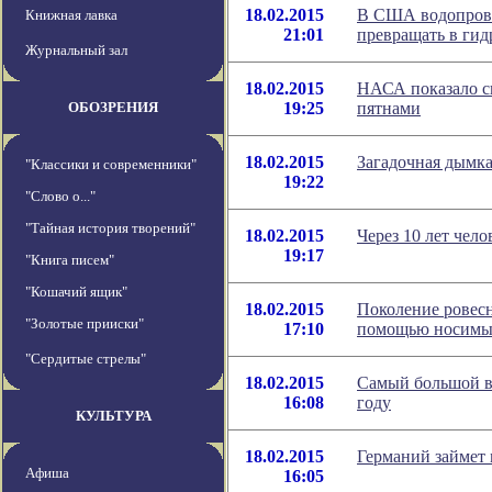
18.02.2015
В США водопрово
Книжная лавка
21:01
превращать в гид
Журнальный зал
18.02.2015
НАСА показало с
ОБОЗРЕНИЯ
19:25
пятнами
18.02.2015
Загадочная дымка
"Классики и современники"
19:22
"Слово о..."
"Тайная история творений"
18.02.2015
Через 10 лет чело
19:17
"Книга писем"
"Кошачий ящик"
18.02.2015
Поколение ровесн
"Золотые прииски"
17:10
помощью носимых
"Сердитые стрелы"
18.02.2015
Самый большой в 
16:08
году
КУЛЬТУРА
18.02.2015
Германий займет 
Афиша
16:05