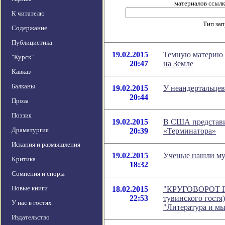
материалов ссылка
К читателю
Тип за
Содержание
Публицистика
19.02.2015
Темную материю 
"Курск"
20:47
на Земле
Кавказ
Балканы
19.02.2015
У неандертальцев
20:44
Проза
Поэзия
19.02.2015
В США представи
Драматургия
20:39
«Терминатора»
Искания и размышления
19.02.2015
Ученые нашли му
Критика
18:32
Сомнения и споры
Новые книги
18.02.2015
"КРУГОВОРОТ Г
22:53
тувинского гостя
У нас в гостях
"Литература и м
Издательство