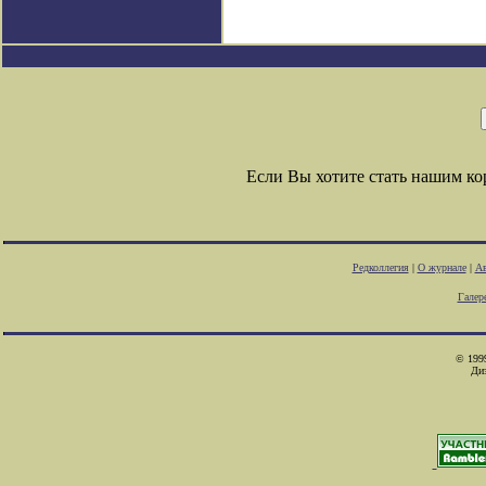
Если Вы хотите стать нашим к
Редколлегия
|
О журнале
|
Ав
Галер
© 1999
Ди