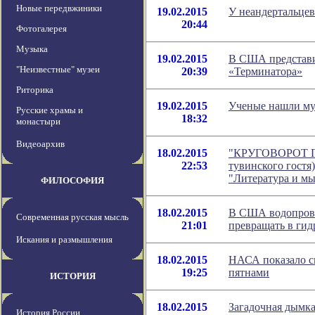
Новые передвжиники
19.02.2015
У неандертальцев
20:44
Фотогалерея
Музыка
19.02.2015
В США представи
"Неизвестные" музеи
20:39
«Терминатора»
Риторика
19.02.2015
Ученые нашли му
Русские храмы и
18:32
монастыри
Видеоархив
18.02.2015
"КРУГОВОРОТ Г
22:53
тувинского гостя
"Литература и м
ФИЛОСОФИЯ
18.02.2015
В США водопрово
Современная русская мысль
21:01
превращать в гид
Искания и размышления
18.02.2015
НАСА показало с
19:25
пятнами
ИСТОРИЯ
18.02.2015
Загадочная дымка
История России