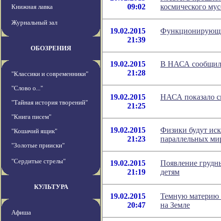
09:02
космического мус
Книжная лавка
Журнальный зал
19.02.2015
Функционирующие
21:39
ОБОЗРЕНИЯ
19.02.2015
В НАСА сообщили
21:28
"Классики и современники"
"Слово о..."
19.02.2015
НАСА показало с
"Тайная история творений"
21:25
"Книга писем"
19.02.2015
Физики будут иск
"Кошачий ящик"
21:23
параллельных ми
"Золотые прииски"
"Сердитые стрелы"
19.02.2015
Появление грудны
21:19
детям
КУЛЬТУРА
19.02.2015
Темную материю 
20:47
на Земле
Афиша