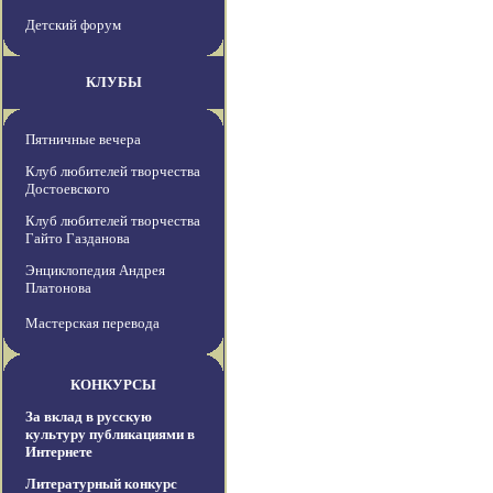
Детский форум
КЛУБЫ
Пятничные вечера
Клуб любителей творчества
Достоевского
Клуб любителей творчества
Гайто Газданова
Энциклопедия Андрея
Платонова
Мастерская перевода
КОНКУРСЫ
За вклад в русскую
культуру публикациями в
Интернете
Литературный конкурс