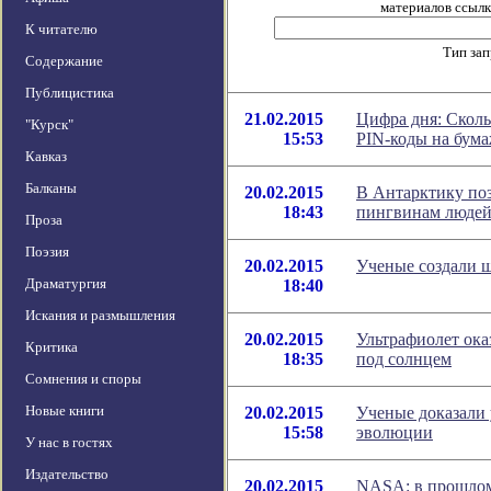
материалов ссылка
К читателю
Тип за
Содержание
Публицистика
21.02.2015
Цифра дня: Сколь
"Курск"
15:53
PIN-коды на бум
Кавказ
Балканы
20.02.2015
В Антарктику по
18:43
пингвинам люде
Проза
Поэзия
20.02.2015
Ученые создали 
Драматургия
18:40
Искания и размышления
20.02.2015
Ультрафиолет ока
Критика
18:35
под солнцем
Сомнения и споры
Новые книги
20.02.2015
Ученые доказали 
15:58
эволюции
У нас в гостях
Издательство
20.02.2015
NASA: в прошлом