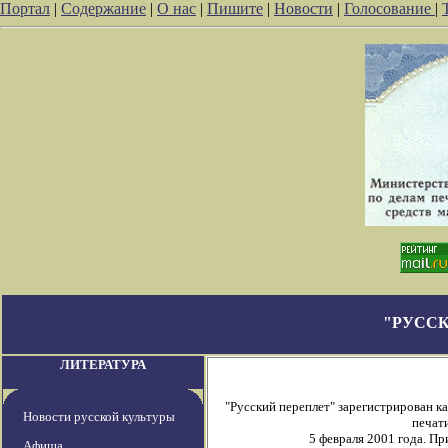
Портал
|
Содержание
|
О нас
|
Пишите
|
Новости
|
Голосование
|
"РУССК
ЛИТЕРАТУРА
"Русский переплет" зарегистрирован 
Новости русской культуры
печати
5 февраля 2001 года. П
Афиша