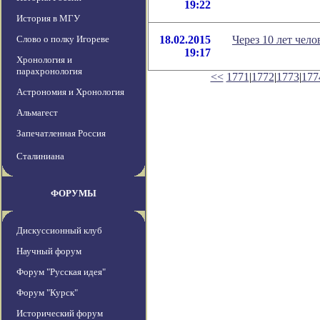
19:22
История в МГУ
Слово о полку Игореве
18.02.2015
Через 10 лет чело
19:17
Хронология и
парахронология
<<
1771
|
1772
|
1773
|
177
Астрономия и Хронология
Альмагест
Запечатленная Россия
Сталиниана
ФОРУМЫ
Дискуссионный клуб
Научный форум
Форум "Русская идея"
Форум "Курск"
Исторический форум