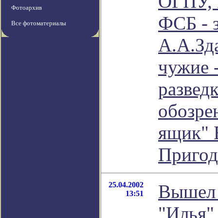
ОГПУ, 
Фотоархив
ФСБ - 
Все фотоматериалы
А.А.Зд
чужие 
разведк
обозре
ящик" 
Пригод
25.04.2002
Вышел 
13:51
"Илья"