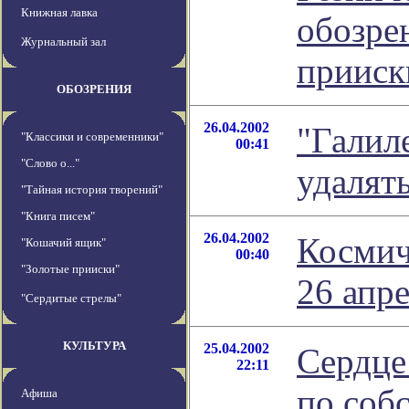
Книжная лавка
обозре
Журнальный зал
прииск
ОБОЗРЕНИЯ
26.04.2002
"Галил
"Классики и современники"
00:41
"Слово о..."
удалят
"Тайная история творений"
"Книга писем"
26.04.2002
Космич
"Кошачий ящик"
00:40
"Золотые прииски"
26 апр
"Сердитые стрелы"
КУЛЬТУРА
25.04.2002
Сердце
22:11
по соб
Афиша