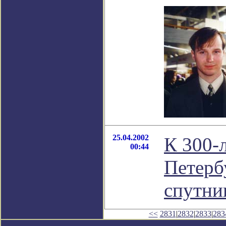
25.04.2002
К 300-
00:44
Петерб
спутни
<<
2831
|
2832
|
2833
|
283