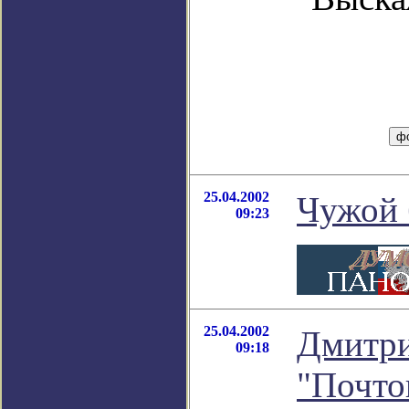
25.04.2002
Чужой 
09:23
25.04.2002
Дмитри
09:18
"Почто