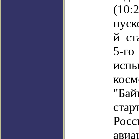
(10:
пуск
й ст
5-го
испы
косм
"Бай
стар
Росс
авиа