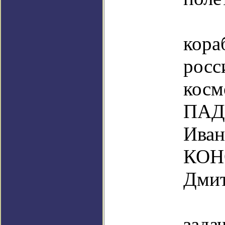
На 
кора
росс
косм
ПАД
Ив
КО
Дмит
О
за