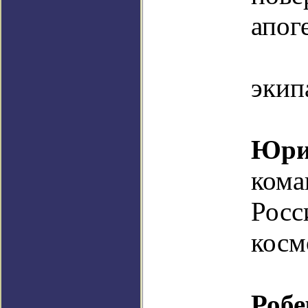
апоге
КК
экип
Юр
ком
Росс
косм
Роб