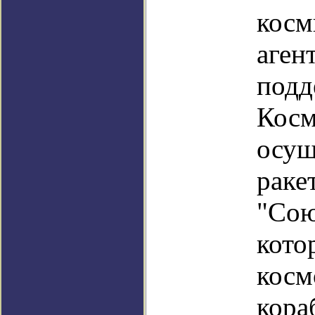
косм
аг
подд
Косм
осу
раке
"Сою
кот
кос
кора