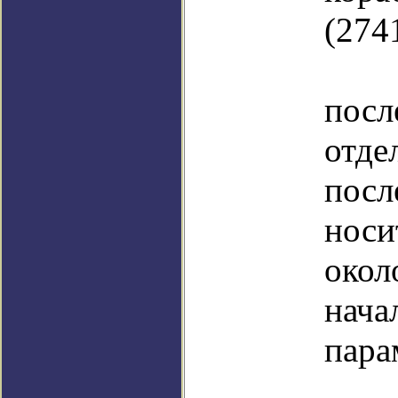
(274
Сп
посл
от
пос
носи
окол
нача
пара
на