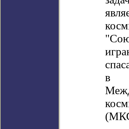
явл
косм
"С
иг
спас
в
Меж
косм
(МКС