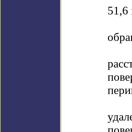
51,6 
п
обра
ми
ра
пове
пери
ма
уд
пове