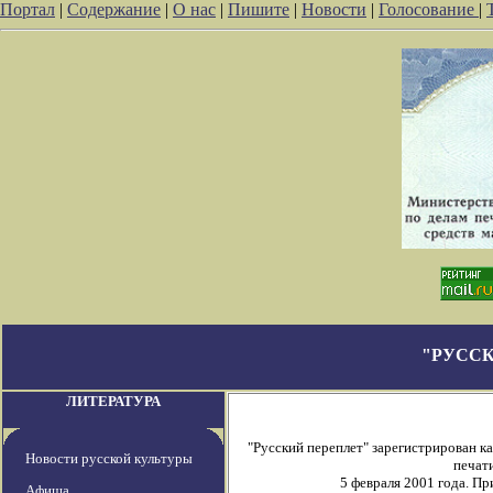
Портал
|
Содержание
|
О нас
|
Пишите
|
Новости
|
Голосование
|
"РУССК
ЛИТЕРАТУРА
"Русский переплет" зарегистрирован 
Новости русской культуры
печати
5 февраля 2001 года. П
Афиша