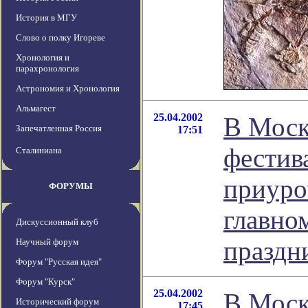
История в МГУ
Слово о полку Игореве
Хронология и
парахронология
Астрономия и Хронология
Альмагест
25.04.2002
В Моск
Запечатленная Россия
17:51
фестив
Сталиниана
приуро
ФОРУМЫ
главно
Дискуссионный клуб
праздн
Научный форум
Форум "Русская идея"
Форум "Курск"
25.04.2002
В Моск
Исторический форум
17:45