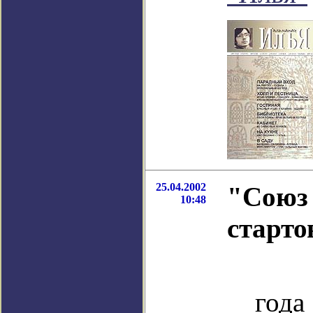
25.04.2002
"Союз
10:48
старто
25
года