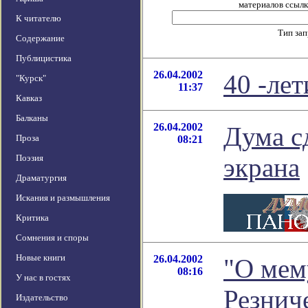
материалов ссылка
К читателю
Тип за
Содержание
Публицистика
26.04.2002
40 -лет
"Курск"
11:37
Кавказ
Балканы
26.04.2002
Дума с
Проза
08:21
Поэзия
экрана
Драматургия
Искания и размышления
Критика
Сомнения и споры
Новые книги
26.04.2002
"О мем
08:16
У нас в гостях
Резниче
Издательство