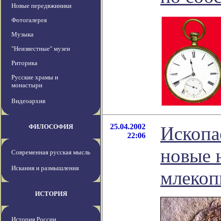
Новые передвжиники
Фотогалерея
Музыка
"Неизвестные" музеи
Риторика
Русские храмы и
монастыри
Видеоархив
25.04.2002
ФИЛОСОФИЯ
Ископа
22:06
новые 
Современная русская мысль
Искания и размышления
млеко
ИСТОРИЯ
История России