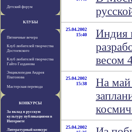
Детский форум
русско
КЛУБЫ
25.04.2002
Индия 
15:40
Пятничные вечера
разраб
Клуб любителей творчества
Достоевского
весом 
Клуб любителей творчества
Гайто Газданова
Энциклопедия Андрея
Платонова
25.04.2002
На май
15:38
Мастерская перевода
заплан
КОНКУРСЫ
космич
За вклад в русскую
культуру публикациями в
Интернете
25.04.2002
Из поб
Литературный конкурс