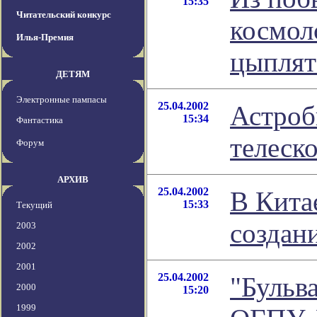
15:35
Читательский конкурс
космол
Илья-Премия
цыплят
ДЕТЯМ
Электронные пампасы
25.04.2002
Астроб
15:34
Фантастика
телеск
Форум
АРХИВ
25.04.2002
В Кита
15:33
Текущий
создан
2003
2002
2001
25.04.2002
"Бульв
2000
15:20
1999