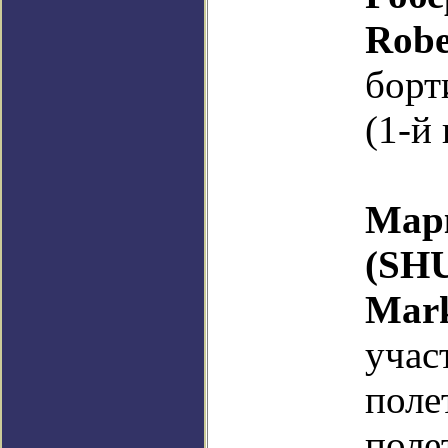
Robe
борт
(1-й
Ма
(SH
Ma
учас
пол
поле