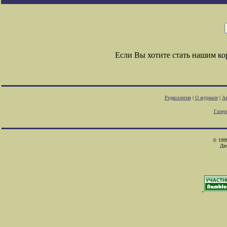
Если Вы хотите стать нашим к
Редколлегия
|
О журнале
|
Ав
Галер
© 1999
Ди