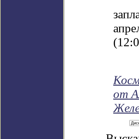
Ст
запл
апр
(12:0
Косм
от А
Желе
Выска